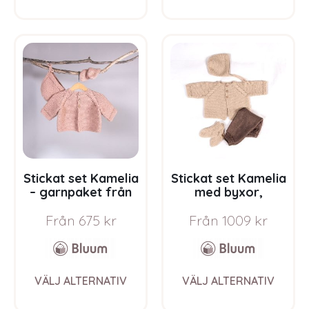
has
has
multiple
multi
variants.
varia
The
The
options
opti
may
may
be
be
chosen
chos
on
on
the
the
product
prod
page
pag
Stickat set Kamelia
Stickat set Kamelia
– garnpaket från
med byxor,
Bluum i Sunset in
flerfärgad –
Från
675
kr
Från
1009
kr
Sahara
garnpaket från
Bluum i Sunset in
Sahara
This
This
VÄLJ ALTERNATIV
VÄLJ ALTERNATIV
product
prod
has
has