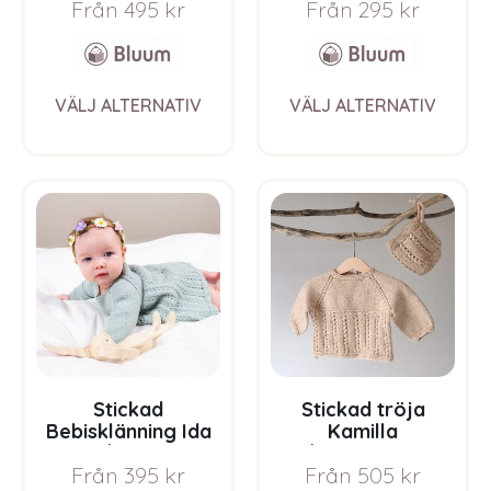
Från
495
kr
Från
295
kr
Pure Eco Baby Wool
mössa – garnpaket i
Bluum Soft Merino
Ull
This
This
VÄLJ ALTERNATIV
VÄLJ ALTERNATIV
product
prod
has
has
multiple
multi
variants.
varia
The
The
options
opti
may
may
be
be
chosen
chos
on
on
the
the
product
prod
page
pag
Stickad
Stickad tröja
Bebisklänning Ida
Kamilla
m/body –
m/bebismössa –
Från
395
kr
Från
505
kr
garnpaket i Bluum
garnpaket från