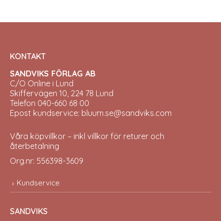
chosen
chos
on
on
the
the
product
prod
page
pag
KONTAKT
SANDVIKS FÖRLAG AB
C/O Online i Lund
Skiffervägen 10, 224 78 Lund
Telefon 040-660 68 00
Epost kundservice: bluum.se@sandviks.com
Våra köpvillkor – inkl villkor för returer och
återbetalning
Org.nr: 556398-3609
Kundservice
SANDVIKS