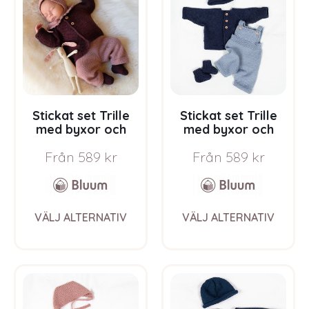
options
opti
may
may
be
be
chosen
chos
on
on
the
the
product
prod
page
pag
Stickat set Trille
Stickat set Trille
med byxor och
med byxor och
bebismössa –
mössa – garnpaket i
Från
589
kr
Från
589
kr
garnpaket i Bluum
Bluum Pure Eco
Pure Eco Baby Wool
Baby Wool
This
This
VÄLJ ALTERNATIV
VÄLJ ALTERNATIV
product
prod
has
has
multiple
multi
variants.
varia
The
The
options
opti
may
may