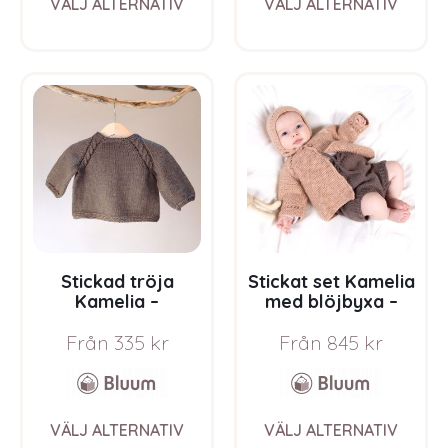
VÄLJ ALTERNATIV
VÄLJ ALTERNATIV
product
prod
has
has
multiple
multi
variants.
varia
The
The
options
opti
may
may
be
be
chosen
chos
on
on
the
the
product
prod
page
pag
Stickad tröja
Stickat set Kamelia
Kamelia –
med blöjbyxa –
garnpaket från
garnpaket från
Från
335
kr
Från
845
kr
Bluum i Sunset in
Bluum i Sunset in
Sahara
Sahara
This
This
VÄLJ ALTERNATIV
VÄLJ ALTERNATIV
product
prod