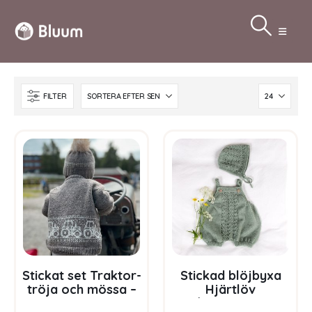
FILTER
Stickat set Traktor-
Stickad blöjbyxa
tröja och mössa –
Hjärtlöv
garnpaket i Bluum
m/hängslen och