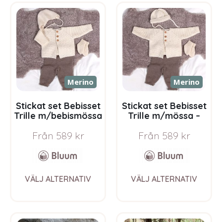
variants.
varia
The
The
options
opti
may
may
be
be
chosen
chos
on
on
the
the
Merino
Merino
product
prod
page
pag
Stickat set Bebisset
Stickat set Bebisset
Trille m/bebismössa
Trille m/mössa –
– garnpaket i Bluum
garnpaket i Bluum
Från
589
kr
Från
589
kr
Soft Merino Ull
Soft Merino Ull
This
This
VÄLJ ALTERNATIV
VÄLJ ALTERNATIV
product
prod
has
has
multiple
multi
variants.
varia