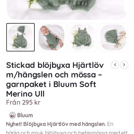
Stickad blöjbyxa Hjärtlöv
m/hängslen och mössa –
garnpaket i Bluum Soft
Merino Ull
Från
295
kr
Nyhet! Blöjbyxa Hjärtlöv med hängslen.
En
härlig och mjuk blöjbyxa och bebismössa med ett