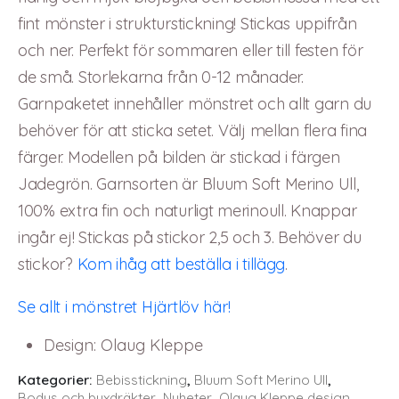
fint mönster i strukturstickning! Stickas uppifrån
och ner. Perfekt för sommaren eller till festen för
de små. Storlekarna från 0-12 månader.
Garnpaketet innehåller mönstret och allt garn du
behöver för att sticka setet. Välj mellan flera fina
färger. Modellen på bilden är stickad i färgen
Jadegrön. Garnsorten är Bluum Soft Merino Ull,
100% extra fin och naturligt merinoull. Knappar
ingår ej! Stickas på stickor 2,5 och 3. Behöver du
stickor?
Kom ihåg att beställa i tillägg
.
Se allt i mönstret Hjärtlöv här!
Design
:
Olaug Kleppe
Kategorier:
Bebisstickning
,
Bluum Soft Merino Ull
,
Bodys och byxdräkter
,
Nyheter
,
Olaug Kleppe design
,