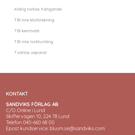
· Aldrig torkas hängande
· Tål inte klorblekning
· Tål kemtvätt
· Tål inte torktumling
· Tvättas separat
KONTAKT
SANDVIKS FÖRLAG AB
C/O Online i Lund
Skiffervägen 10, 224 78 Lund
Telefon 040-660 68 00
Epost kundservice: bluum.se@sandviks.com