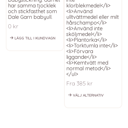
har samma tjocklek
klorblekmedel</li>
u
och stickfasthet som
<li>Använd
t
Dale Garn babyull.
ulltvättmedel eller milt
<
hårschampo</li>
t
0
kr
<li>Använd inte
u
sköljmedel</li>
<
LÄGG TILL I KUNDVAGN
<li>Plantorka</li>
i
<li>Torktumla inte</li>
<
<li>Förvara
F
liggande</li>
<li>Kemtvätt med
normal metod</li>
</ul>
Fra
385
kr
VÄLJ ALTERNATIV