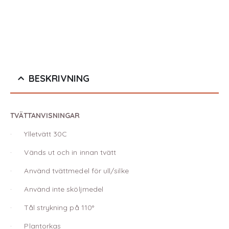
BESKRIVNING
TVÄTTANVISNINGAR
· Ylletvätt 30C
· Vänds ut och in innan tvätt
· Använd tvättmedel för ull/silke
· Använd inte sköljmedel
· Tål strykning på 110°
· Plantorkas