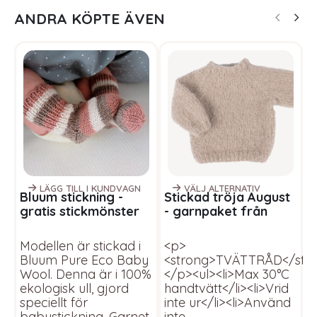
ANDRA KÖPTE ÄVEN
LÄGG TILL I KUNDVAGN
VÄLJ ALTERNATIV
Bluum stickning -
Stickad tröja August
S
gratis stickmönster
- garnpaket från
L
Babysockor
Bluum i Fnugg
B
W
Modellen är stickad i
<p>
<
Bluum Pure Eco Baby
<strong>TVÄTTRÅD</str
<
Wool. Denna är i 100%
</p><ul><li>Max 30°C
<
ekologisk ull, gjord
handtvätt</li><li>Vrid
<
speciellt för
inte ur</li><li>Använd
3
babystickning. Garnet
inte
<