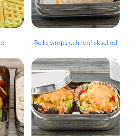
lor
Bellis wraps och tonfisksallad