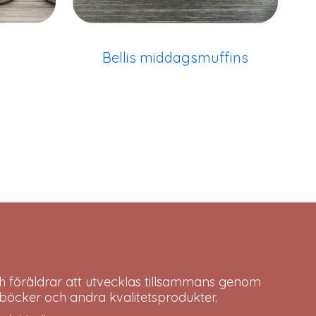
Bellis middagsmuffins
h föräldrar att utvecklas tillsammans genom
böcker och andra kvalitetsprodukter.