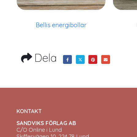
Bellis energibollar
Dela
KONTAKT
SANDVIKS FÖRLAG AB
C/O Online i Lund
Skiffervägen 10, 224 78 Lund