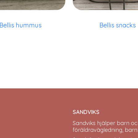
Bellis hummus
Bellis snacks
SANDVIKS
Sandviks
hjälper barn oc
föräldravägledning, barn