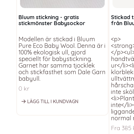
Bluum stickning - gratis
Stickad 
stickmönster Babysockor
från Blu
Modellen är stickad i Bluum
<p>
Pure Eco Baby Wool. Denna är i
<stron
100% ekologisk ull, gjord
</p><ul
speciellt för babystickning.
handtvät
Garnet har samma tjocklek
ur</li><
och stickfasthet som Dale Garn
klorble
babyull.
ulltvätt
hårscha
0
kr
inte skö
<li>Plan
LÄGG TILL I KUNDVAGN
inte</li
liggand
normal 
Fra
385