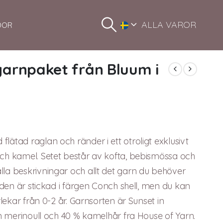
ALLA VAROR
DOR
 garnpaket från Bluum i
flätad raglan och ränder i ett otroligt exklusivt
och kamel. Setet består av kofta, bebismössa och
lla beskrivningar och allt det garn du behöver
ilden är stickad i färgen Conch shell, men du kan
rlekar från 0-2 år. Garnsorten är Sunset in
fin merinoull och 40 % kamelhår fra House of Yarn.