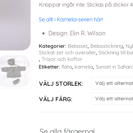
Knappar ingår inte. Stickas på stickor 
Se allt i Kamelia-serien här!
Design
:
Elin R. Wilson
Kategorier:
Bebisset
,
Bebisstickning
,
Ny
Stickat set och overaller
,
Stickning till b
,
Tröjor och koftor
Etiketter:
fläta
,
kamelia
,
Sunset in Sahar
VÄLJ STORLEK
VÄLJ FÄRG
Se alla färgerna!