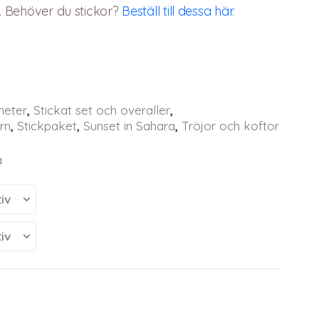
4. Behöver du stickor?
Beställ till dessa här
.
heter
,
Stickat set och overaller
,
arn
,
Stickpaket
,
Sunset in Sahara
,
Tröjor och koftor
a