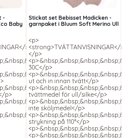
 -
Stickat set Bebisset Madicken -
Stick
Eco Baby
garnpaket i Bluum Soft Merino Ull
i Bl
<p>
<p>
INGAR</strong>
<strong>TVÄTTANVISNINGAR</stron
<str
</p>
</p>
;&nbsp;&nbsp;&nbsp;Ylletvätt
<p>·&nbsp;&nbsp;&nbsp;&nbsp;&nbsp;
<p>·
30C</p>
30C<
p;&nbsp;&nbsp;&nbsp;Vänds
<p>·&nbsp;&nbsp;&nbsp;&nbsp;&nbs
<p>·
p>
ut och in innan tvätt</p>
ut oc
sp;&nbsp;&nbsp;&nbsp;Använd
<p>·&nbsp;&nbsp;&nbsp;&nbsp;&nbs
<p>·
e</p>
tvättmedel för ull/silke</p>
tvätt
sp;&nbsp;&nbsp;&nbsp;Använd
<p>·&nbsp;&nbsp;&nbsp;&nbsp;&nbs
<p>·
inte sköljmedel</p>
inte
p;&nbsp;&nbsp;&nbsp;Plantorkas</p>
<p>·&nbsp;&nbsp;&nbsp;&nbsp;&nbsp
<p>·
strykning på 110°</p>
Fra
<p>·&nbsp;&nbsp;&nbsp;&nbsp;&nbsp
<p>·&nbsp;&nbsp;&nbsp;&nbsp;&nbsp