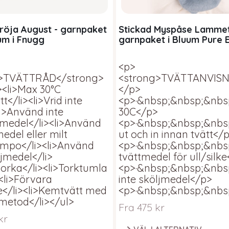
tröja August - garnpaket
Stickad Myspåse Lammet
um i Fnugg
garnpaket i Bluum Pure 
Wool
<p>
g>TVÄTTRÅD</strong>
<strong>TVÄTTANVISN
><li>Max 30°C
</p>
t</li><li>Vrid inte
<p>·&nbsp;&nbsp;&nbsp
li>Använd inte
30C</p>
kmedel</li><li>Använd
<p>·&nbsp;&nbsp;&nbs
medel eller milt
ut och in innan tvätt</
mpo</li><li>Använd
<p>·&nbsp;&nbsp;&nb
ljmedel</li>
tvättmedel för ull/silk
torka</li><li>Torktumla
<p>·&nbsp;&nbsp;&nb
><li>Förvara
inte sköljmedel</p>
e</li><li>Kemtvätt med
<p>·&nbsp;&nbsp;&nbs
metod</li></ul>
Fra
475
kr
kr