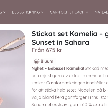
G
BEBISSTICKNING
GARN OCH STICKOR
MATLÅ
Stickat set Kamelia –
Sunset in Sahara
Från
675
kr
Nyhet – Bebisset Kamelia!
Stickad med 
och mjukt garn av extra fin merinoull 
sockar. Garnförpackningen innehåller a
för att sticka hela setet. Modellen på b
välja bland flera garnfärger. Finns i sto
Sahara, et exklusivt garn i 60 % extra 