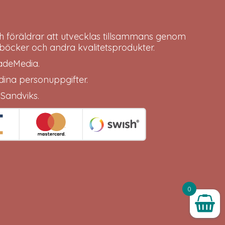
h föräldrar att utvecklas tillsammans genom
böcker och andra kvalitetsprodukter.
adeMedia
.
 dina
personuppgifter
.
 Sandviks
.
0