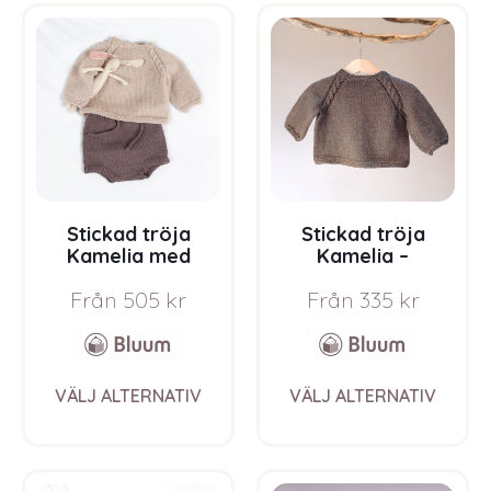
variants.
The
options
may
be
chosen
on
the
product
page
Stickad tröja
Stickad tröja
Kamelia med
Kamelia –
blöjbyxa –
garnpaket från
Från
505
kr
Från
335
kr
garnpaket från
Bluum i Sunset in
Bluum i Sunset in
Sahara
Sahara
This
This
VÄLJ ALTERNATIV
VÄLJ ALTERNATIV
product
prod
has
has
multiple
multi
variants.
varia