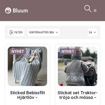
FILTER
NYHET
NYHET
Stickad Bebissfilt
Stickat set Traktor-
Hjärtlöv –
tröja och mössa –
garnpaket i Bluum
garnpaket i Bluum