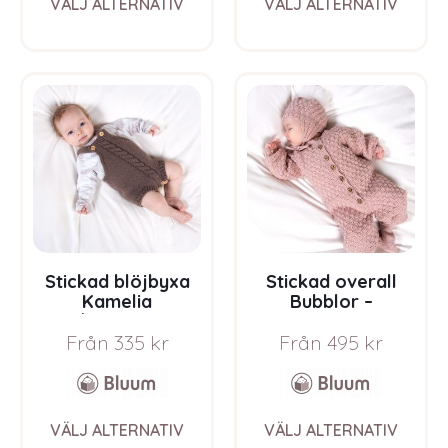
VÄLJ ALTERNATIV
VÄLJ ALTERNATIV
product
prod
has
has
multiple
multi
variants.
varia
The
The
options
opti
may
may
be
be
chosen
chos
on
on
the
the
product
prod
page
pag
Stickad blöjbyxa
Stickad overall
Kamelia
Bubblor –
m/hängslen –
garnpaket i Bluum
Från
335
kr
Från
495
kr
garnpaket från
Pure Eco Baby Wool
Bluum i Sunset in
Sahara
This
This
VÄLJ ALTERNATIV
VÄLJ ALTERNATIV
product
prod