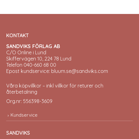
chos
on
the
prod
pag
KONTAKT
SANDVIKS FÖRLAG AB
C/O Online i Lund
Skiffervägen 10, 224 78 Lund
Telefon 040-660 68 00
Epost kundservice: bluum.se@sandviks.com
Våra köpvillkor – inkl villkor för returer och
återbetalning
Org.nr: 556398-3609
Kundservice
SANDVIKS