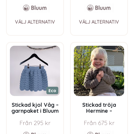
Bluum Soft Merino
Ull
This
This
VÄLJ ALTERNATIV
VÄLJ ALTERNATIV
product
prod
has
has
multiple
multi
variants.
varia
The
The
options
opti
may
may
be
be
chosen
chos
on
on
the
the
Eco
product
prod
page
pag
Stickad kjol Våg –
Stickad tröja
garnpaket i Bluum
Hermine –
Pure Eco Baby Ull
garnpaket från
Från
295
kr
Från
675
kr
Bluum i Sunset in
Sahara