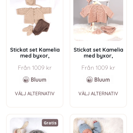
options
opti
may
may
be
be
chosen
chos
on
on
the
the
product
prod
page
pag
Stickat set Kamelia
Stickat set Kamelia
med byxor,
med byxor,
flerfärgad –
enfärgad –
Från
1009
kr
Från
1009
kr
garnpaket från
garnpaket från
Bluum i Sunset in
Bluum i Sunset in
Sahara
Sahara
This
This
VÄLJ ALTERNATIV
VÄLJ ALTERNATIV
product
prod
has
has
multiple
multi
variants.
varia
The
The
Gratis
options
opti
may
may