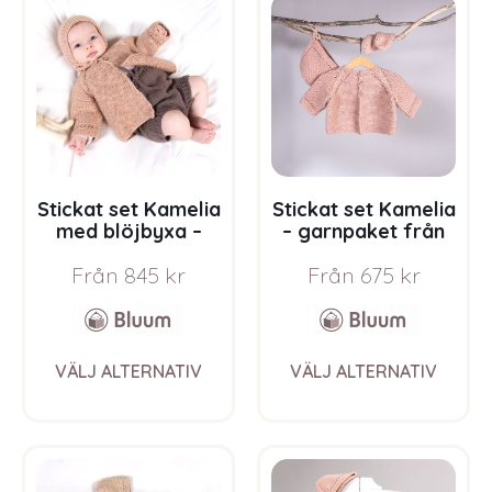
The
The
options
opti
may
may
be
be
chosen
chos
on
on
the
the
product
prod
page
pag
Stickat set Kamelia
Stickat set Kamelia
med blöjbyxa –
– garnpaket från
garnpaket från
Bluum i Sunset in
Från
845
kr
Från
675
kr
Bluum i Sunset in
Sahara
Sahara
This
This
VÄLJ ALTERNATIV
VÄLJ ALTERNATIV
product
prod
has
has
multiple
multi
variants.
varia
The
The