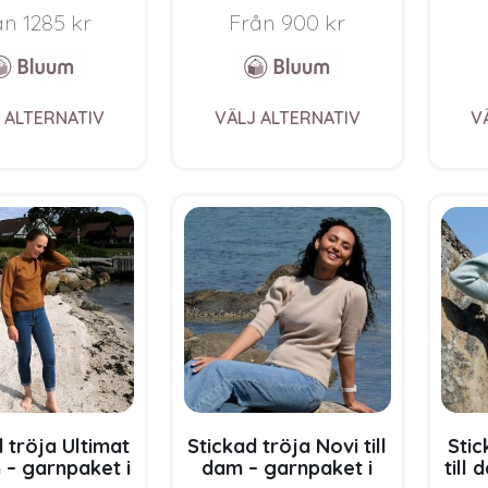
Wool
Pure Eco Baby Wool
S
ån
1285
kr
Från
900
kr
This
This
 ALTERNATIV
VÄLJ ALTERNATIV
V
product
product
has
has
multiple
multiple
variants.
variants.
The
The
options
options
may
may
be
be
chosen
chosen
on
on
the
the
product
product
page
page
 tröja Ultimat
Stickad tröja Novi till
Stic
m – garnpaket i
dam – garnpaket i
till