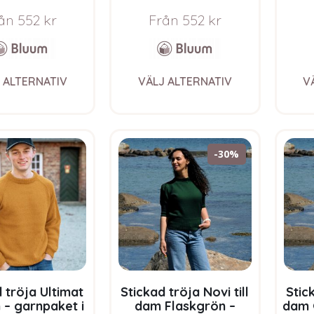
aket i Bluum
melerad – garnpaket i
ga
 Merino Ull
Bluum Soft Merino Ull
S
ån
552
kr
Från
552
kr
This
This
 ALTERNATIV
VÄLJ ALTERNATIV
V
product
product
has
has
multiple
multiple
variants.
variants.
The
The
-30%
options
options
may
may
be
be
chosen
chosen
on
on
the
the
product
product
page
page
 tröja Ultimat
Stickad tröja Novi till
Stick
n – garnpaket i
dam Flaskgrön –
dam 