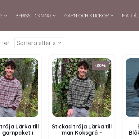
G
BEBISSTICKNING
GARN OCH STICKOR
MATLÅ
fter:
-30%
tröja Lärka till
Stickad tröja Lärka till
 garnpaket i
män Koksgrå –
Blå
Pure Eco Baby
garnpaket i Bluum
ga