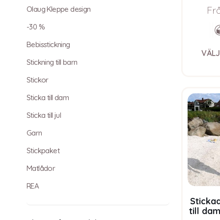
Fr
Olaug Kleppe design
-30 %
Bebisstickning
VÄLJ
Stickning till barn
Stickor
Sticka till dam
Sticka till jul
Garn
Stickpaket
Matlådor
REA
Stickad
till da