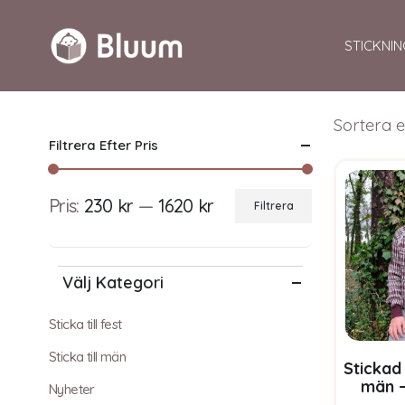
STICKNIN
Sortera e
Filtrera Efter Pris
Pris:
230 kr
—
1620 kr
Filtrera
Min
Max
pris
pris
Välj Kategori
Sticka till fest
Sticka till män
Stickad 
män –
Nyheter
Bluum 