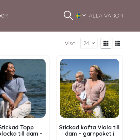
ALLA VAROR
DOR
Visa:
Stickad Topp
Stickad kofta Viola till
klocka till dam –
dam – garnpaket i
rnpaket i Bluum
Bluum Soft Merino Ull