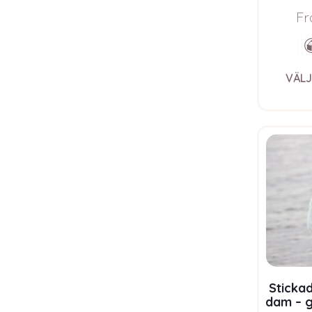
Blu
Fr
VÄLJ
Stickad
dam – g