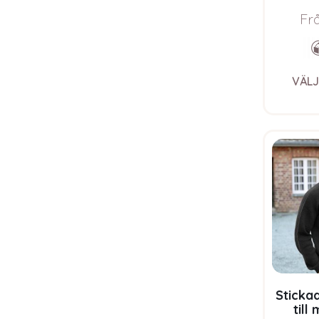
Blu
Fr
VÄLJ
Stickad
till