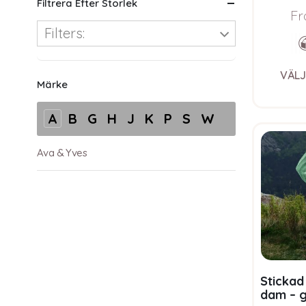
Bluum S
Filtrera Efter Storlek
Fr
Filters:
VÄLJ
Märke
A
B
G
H
J
K
P
S
W
Ava & Yves
Stickad 
dam – g