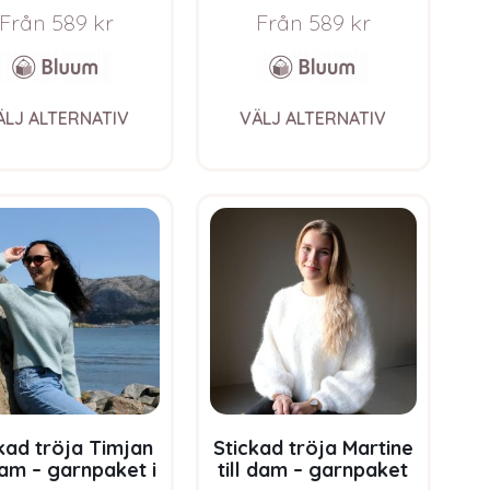
oft Merino Ull
Från
589
kr
Från
589
kr
This
This
ÄLJ ALTERNATIV
VÄLJ ALTERNATIV
product
product
has
has
multiple
multiple
variants.
variants.
The
The
options
options
may
may
be
be
chosen
chosen
on
on
the
the
product
product
page
page
kad tröja Timjan
Stickad tröja Martine
 dam – garnpaket i
till dam – garnpaket