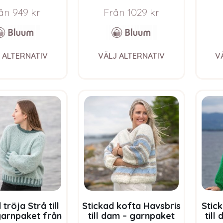
um i Fluffy
från Bluum i Fnugg
garn
ån
949
kr
Från
1029
kr
This
This
 ALTERNATIV
VÄLJ ALTERNATIV
V
product
product
has
has
multiple
multiple
variants.
variants.
The
The
options
options
may
may
be
be
chosen
chosen
on
on
the
the
product
product
page
page
 tröja Strå till
Stickad kofta Havsbris
Stic
arnpaket från
till dam – garnpaket
till