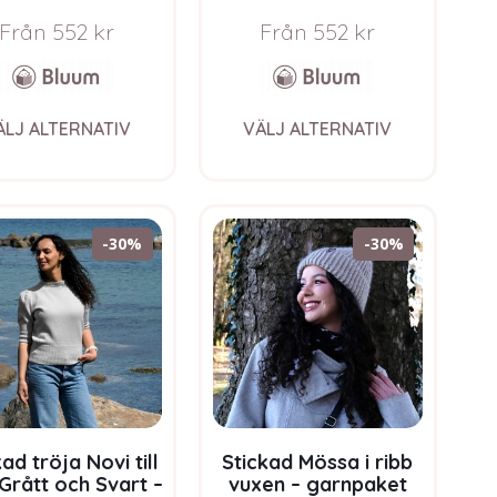
rnpaket i Bluum
garnpaket i Bluum
oft Merino Ull
Soft Merino Ull
Från
552
kr
Från
552
kr
This
This
ÄLJ ALTERNATIV
VÄLJ ALTERNATIV
product
product
has
has
multiple
multiple
variants.
variants.
The
The
-30%
-30%
options
options
may
may
be
be
chosen
chosen
on
on
the
the
product
product
page
page
ad tröja Novi till
Stickad Mössa i ribb
Grått och Svart –
vuxen – garnpaket