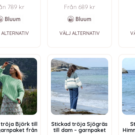
oft Merino Ull
Bluum Soft Merino Ull
Bluu
ån
789
kr
Från
689
kr
This
This
 ALTERNATIV
VÄLJ ALTERNATIV
V
product
product
has
has
multiple
multiple
variants.
variants.
The
The
options
options
may
may
be
be
chosen
chosen
on
on
the
the
product
product
page
page
tröja Björk till
Stickad tröja Sjögräs
S
arnpaket från
till dam – garnpaket
Himm