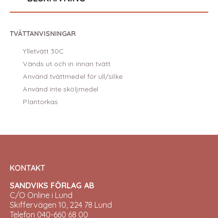
TVÄTTANVISNINGAR
· Ylletvätt 30C
· Vänds ut och in innan tvätt
· Använd tvättmedel för ull/silke
· Använd inte sköljmedel
· Plantorkas
KONTAKT
SANDVIKS FÖRLAG AB
C/O Online i Lund
Skiffervägen 10, 224 78 Lund
Telefon 040-660 68 00