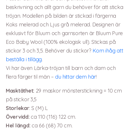
beskrivning och allt garn du behöver för att sticka
tröjan. Modellen på bilden är stickad i färgerna
Koks melerad och Ljus grå melerad. Designen är
exklusivt för Bluum och garnsorten är Bluum Pure
Eco Baby Wool (100% ekologisk ull). Stickas på
stickor 3 och 3,5. Behöver du stickor?
Kom ihåg att
beställa i tillägg
.
Vi har även Lärka-tröjan till barn och dam och
flera färger til män –
du hittar dem här
!
Masktäthet:
29 maskor mönsterstickning = 10 cm
på stickor 3,5
Storlekar
: S (M) L
Övervidd:
ca 110 (116) 122 cm.
Hel längd:
ca 66 (68) 70 cm.