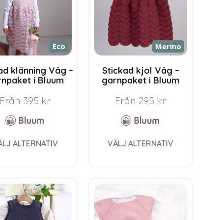
Eco
Merino
ad klänning Våg –
Stickad kjol Våg –
rnpaket i Bluum
garnpaket i Bluum
e Eco Baby Wool
Soft Merino Ull
Från
395
kr
Från
295
kr
This
This
ÄLJ ALTERNATIV
VÄLJ ALTERNATIV
product
product
has
has
multiple
multiple
variants.
variants.
The
The
options
options
may
may