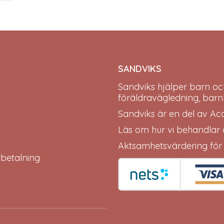
may
may
be
be
chosen
chosen
on
on
the
the
product
product
page
page
SANDVIKS
Sandviks
hjälper barn oc
föräldravägledning, barn
Sandviks är en del av
Ac
Läs om hur vi behandlar
Aktsamhetsvärdering för
erbetalning