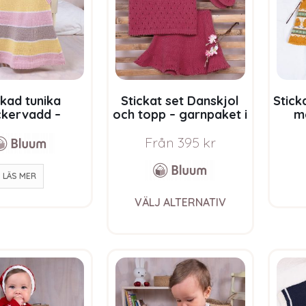
be
chosen
on
the
product
page
ckad tunika
Stickat set Danskjol
Stick
kervadd –
och topp – garnpaket i
m
aket i Bluum
Bluum Soft Merino Ull
ga
 Merino Ull
S
Från
395
kr
LÄS MER
This
VÄLJ ALTERNATIV
product
has
multiple
variants.
The
options
may