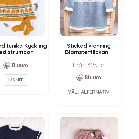
be
chosen
on
the
product
page
ad tunika Kyckling
Stickad klänning
ed strumpor –
Blomsterflickan –
rnpaket i Bluum
garnpaket i Bluum
oft Merino Ull
Soft Merino Ull
Från
395
kr
LÄS MER
This
VÄLJ ALTERNATIV
product
has
multiple
variants.
The
options
may