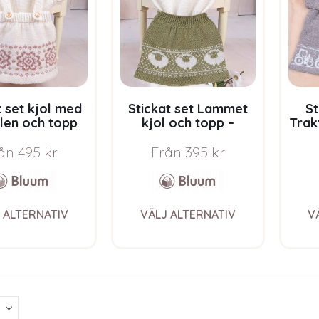
be
be
chosen
chosen
on
on
the
the
product
product
page
page
t set kjol med
Stickat set Lammet
St
len och topp
kjol och topp –
Trak
r – garnpaket
garnpaket i Bluum
Bluu
 Pure Eco Baby
Pure Eco Baby Wool
ån
495
kr
Från
395
kr
Wool
This
This
 ALTERNATIV
VÄLJ ALTERNATIV
V
product
product
has
has
multiple
multiple
variants.
variants.
The
The
options
options