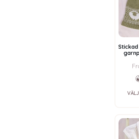
Stickad
garnp
Pure E
Fr
VÄLJ