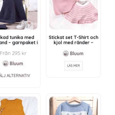
be
be
chosen
chosen
on
on
the
the
product
product
page
page
ckad tunika med
Stickat set T-Shirt och
and – garnpaket i
kjol med ränder –
m Soft Merino Ull
garnpaket i Bluum
Soft Merino Ull
Från
295
kr
LÄS MER
This
ÄLJ ALTERNATIV
product
has
multiple
variants.
The
options
may