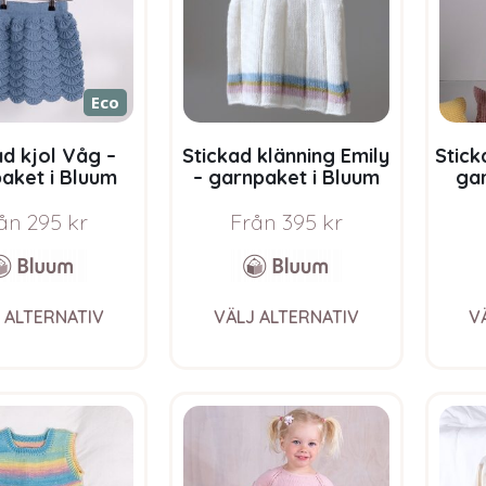
Eco
ad kjol Våg –
Stickad klänning Emily
Stick
aket i Bluum
– garnpaket i Bluum
ga
Eco Baby Ull
Pure Eco Baby Wool
Pur
ån
295
kr
Från
395
kr
This
This
 ALTERNATIV
VÄLJ ALTERNATIV
V
product
product
has
has
multiple
multiple
variants.
variants.
The
The
options
options
may
may