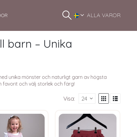
ALLA VAROR
DOR
ll barn – Unika
et med unika mönster och naturligt garn av högsta
n favorit och välj storlek och färg!
Visa: