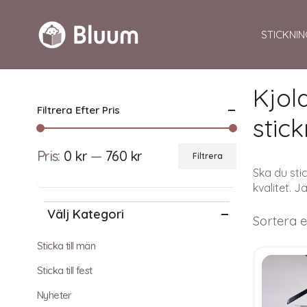
STICKNIN
Kjol
Filtrera Efter Pris
stic
Pris:
0 kr
—
760 kr
Filtrera
Min
Max
Ska du stic
kvalitet. J
pris
pris
Välj Kategori
Sortera e
Sticka till män
Sticka till fest
Nyheter