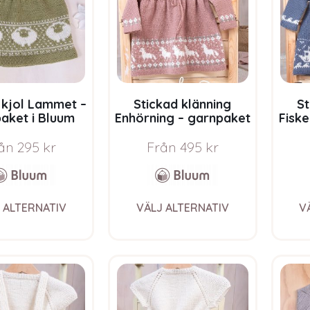
be
chosen
on
the
product
page
 kjol Lammet –
Stickad klänning
St
aket i Bluum
Enhörning – garnpaket
Fiske
co Baby Wool
i Bluum Pure Eco Baby
Bluu
Wool
ån
295
kr
Från
495
kr
This
This
 ALTERNATIV
VÄLJ ALTERNATIV
V
product
product
has
has
multiple
multiple
variants.
variants.
The
The
options
options
may
may