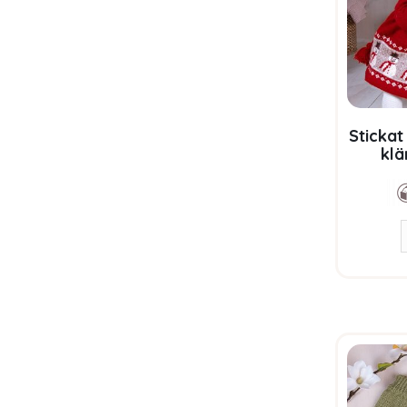
Sticka
klä
tomtelu
i Bluum 