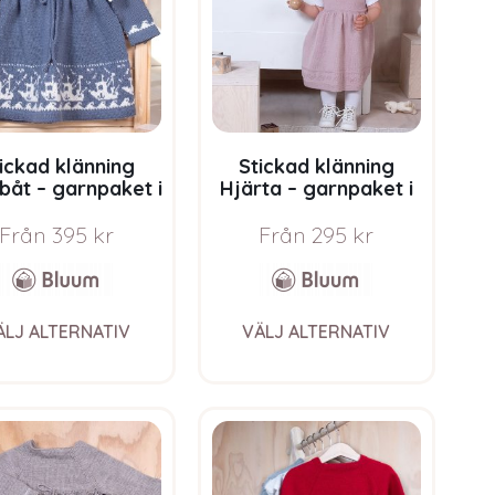
be
be
chosen
chosen
on
on
the
the
product
product
page
page
ickad klänning
Stickad klänning
båt – garnpaket i
Hjärta – garnpaket i
m Pure Eco Baby
Bluum Pure Eco Baby
Wool
Wool
Från
395
kr
Från
295
kr
This
This
ÄLJ ALTERNATIV
VÄLJ ALTERNATIV
product
product
has
has
multiple
multiple
variants.
variants.
The
The
options
options
may
may