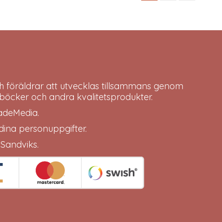
may
may
be
be
chosen
chosen
on
on
the
the
product
product
page
page
h föräldrar att utvecklas tillsammans genom
böcker och andra kvalitetsprodukter.
adeMedia
.
 dina
personuppgifter
.
 Sandviks
.