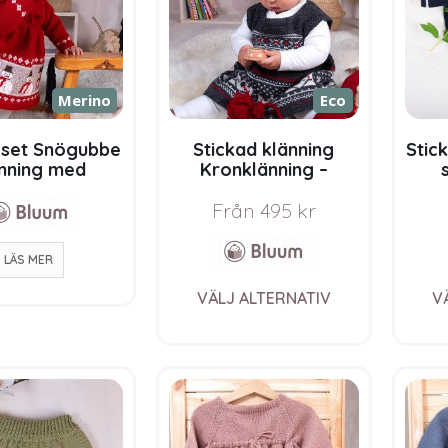
be
chosen
on
the
Merino
Eco
product
page
t set Snögubbe
Stickad klänning
Stic
nning med
Kronklänning –
va – garnpaket
garnpaket i Bluum
ga
Soft Merino Ull
Pure Eco Baby Wool
Pur
Från
495
kr
LÄS MER
This
VÄLJ ALTERNATIV
V
product
has
multiple
variants.
The
options
may