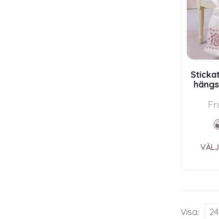
Sticka
hängs
Blommo
i Bluum
Fr
VÄLJ
Visa: