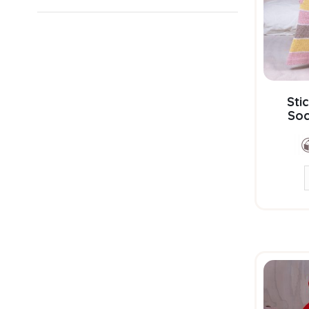
Sti
Soc
garnp
Soft