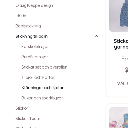
Olaug Kleppe design
-30 %
Bebisstickning
Stickning till barn
Stick
garnp
Förskoletröjor
Pure 
PureEcotröjor
Fr
Stickat set och overaller
Tröjor och koftor
VÄLJ
Klänningar och kjolar
Byxor och sparkbyxor
Stickor
Sticka till dam