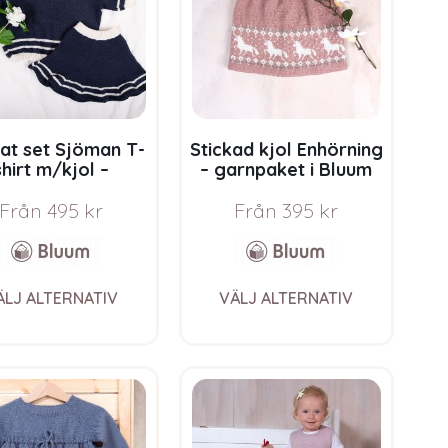
be
chosen
on
the
product
page
kat set Sjöman T-
Stickad kjol Enhörning
shirt m/kjol –
– garnpaket i Bluum
rnpaket i Bluum
Pure Eco Baby Wool
e Eco Baby Wool
Från
495
kr
Från
395
kr
This
This
ÄLJ ALTERNATIV
VÄLJ ALTERNATIV
product
product
has
has
multiple
multiple
variants.
variants.
The
The
options
options
may
may