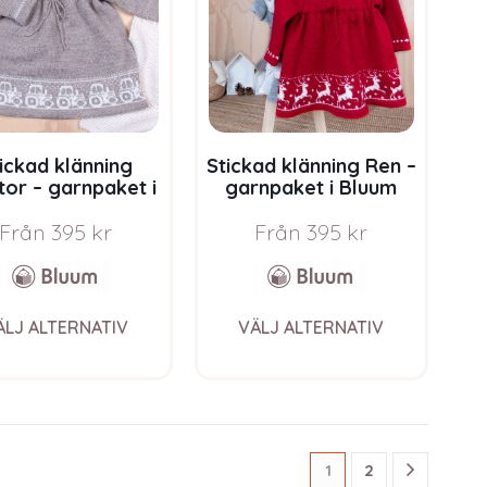
be
be
chosen
chosen
on
on
the
the
product
product
page
page
ickad klänning
Stickad klänning Ren –
tor – garnpaket i
garnpaket i Bluum
m Pure Eco Baby
Pure Eco Baby Wool
Wool
Från
395
kr
Från
395
kr
This
This
ÄLJ ALTERNATIV
VÄLJ ALTERNATIV
product
product
has
has
multiple
multiple
variants.
variants.
The
The
options
options
1
2