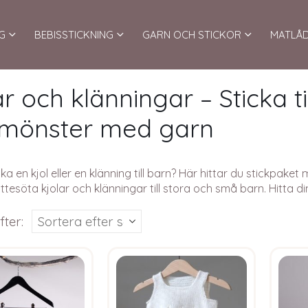
G
BEBISSTICKNING
GARN OCH STICKOR
MATLÅ
ar och klänningar – Sticka ti
kmönster med garn
ka en kjol eller en klänning till barn? Här hittar du stickpak
ättesöta kjolar och klänningar till stora och små barn. Hitta di
fter: