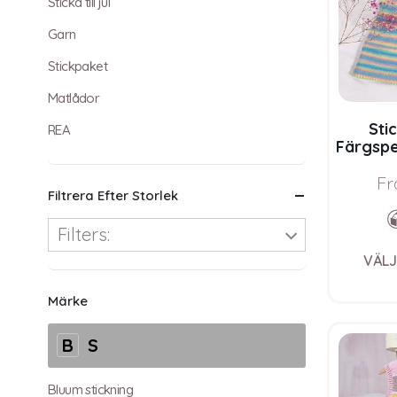
Sticka till jul
Garn
Stickpaket
Matlådor
Sti
REA
Färgspe
Bluum S
Fr
Filtrera Efter Storlek
Filters:
VÄLJ
Märke
B
S
Bluum stickning