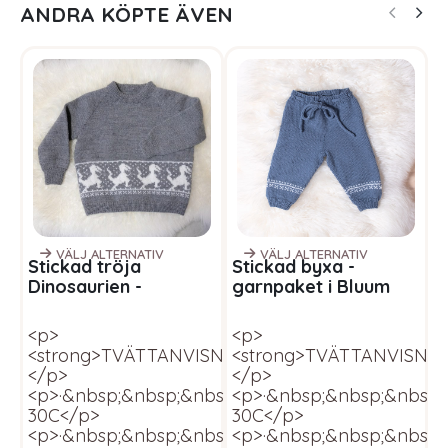
ANDRA KÖPTE ÄVEN
VÄLJ ALTERNATIV
VÄLJ ALTERNATIV
Stickad tröja
Stickad byxa -
S
Dinosaurien -
garnpaket i Bluum
t
garnpaket i Bluum
Pure Eco Baby Wool
g
Pure Eco Baby Wool
P
<p>
<p>
<
<strong>TVÄTTANVISNINGAR</strong>
<strong>TVÄTTANVISNIN
<
</p>
</p>
<
<p>·&nbsp;&nbsp;&nbsp;&nbsp;&nbsp;&nbsp;Yllet
<p>·&nbsp;&nbsp;&nbsp;&
<
30C</p>
30C</p>
3
<p>·&nbsp;&nbsp;&nbsp;&nbsp;&nbsp;&nbsp;Vä
<p>·&nbsp;&nbsp;&nbsp;
<