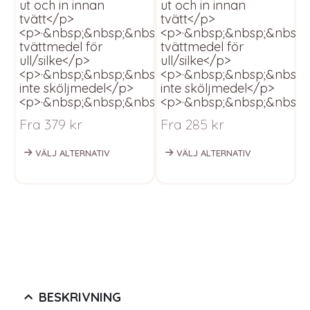
ut och in innan
ut och in innan
u
tvätt</p>
tvätt</p>
t
<p>·&nbsp;&nbsp;&nbsp;&nbsp;&nbsp;&nbsp;An
<p>·&nbsp;&nbsp;&nbsp
<
tvättmedel för
tvättmedel för
t
ull/silke</p>
ull/silke</p>
u
<p>·&nbsp;&nbsp;&nbsp;&nbsp;&nbsp;&nbsp;An
<p>·&nbsp;&nbsp;&nbsp
<
inte sköljmedel</p>
inte sköljmedel</p>
i
<p>·&nbsp;&nbsp;&nbsp;&nbsp;&nbsp;&nbsp;Pla
<p>·&nbsp;&nbsp;&nbsp;
<
Fra
379
kr
Fra
285
kr
F
VÄLJ ALTERNATIV
VÄLJ ALTERNATIV
BESKRIVNING