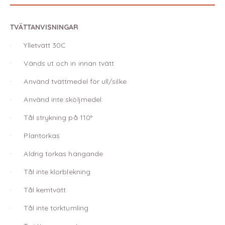
TVÄTTANVISNINGAR
· Ylletvätt 30C
· Vänds ut och in innan tvätt
· Använd tvättmedel för ull/silke
· Använd inte sköljmedel
· Tål strykning på 110°
· Plantorkas
· Aldrig torkas hängande
· Tål inte klorblekning
· Tål kemtvätt
· Tål inte torktumling