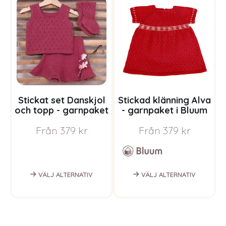
Stickat set Danskjol
Stickad klänning Alva
och topp - garnpaket
- garnpaket i Bluum
i Bluum Soft Merino
Soft Merino Ull
Från
379
kr
Från
379
kr
Ull
VÄLJ ALTERNATIV
VÄLJ ALTERNATIV