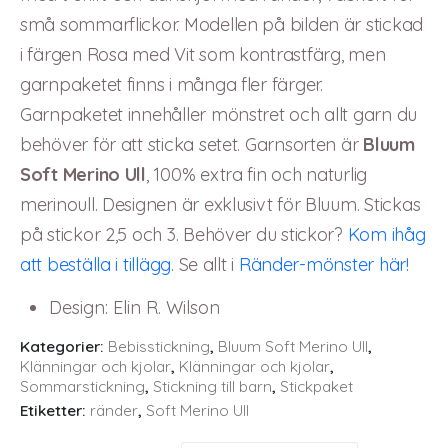
små sommarflickor. Modellen på bilden är stickad
i färgen Rosa med Vit som kontrastfärg, men
garnpaketet finns i många fler färger.
Garnpaketet innehåller mönstret och allt garn du
behöver för att sticka setet. Garnsorten är
Bluum
Soft Merino Ull
, 100% extra fin och naturlig
merinoull. Designen är exklusivt för Bluum. Stickas
på stickor 2,5 och 3. Behöver du stickor?
Kom ihåg
att beställa i tillägg
. Se allt i
Ränder-mönster här!
Design
:
Elin R. Wilson
Kategorier:
Bebisstickning
,
Bluum Soft Merino Ull
,
Klänningar och kjolar
,
Klänningar och kjolar
,
Sommarstickning
,
Stickning till barn
,
Stickpaket
Etiketter:
ränder
,
Soft Merino Ull