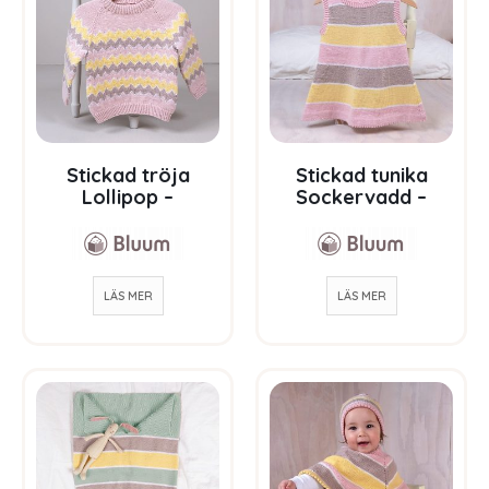
Stickad tröja
Stickad tunika
Lollipop –
Sockervadd –
garnpaket i Bluum
garnpaket i Bluum
Soft Merino Ull
Soft Merino Ull
LÄS MER
LÄS MER