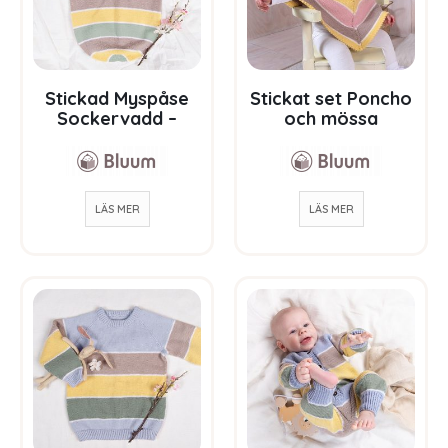
Stickad Myspåse
Stickat set Poncho
Sockervadd –
och mössa
garnpaket i Bluum
Sockervadd –
Soft Merino Ull
garnpaket i Bluum
Soft Merino Ull
LÄS MER
LÄS MER