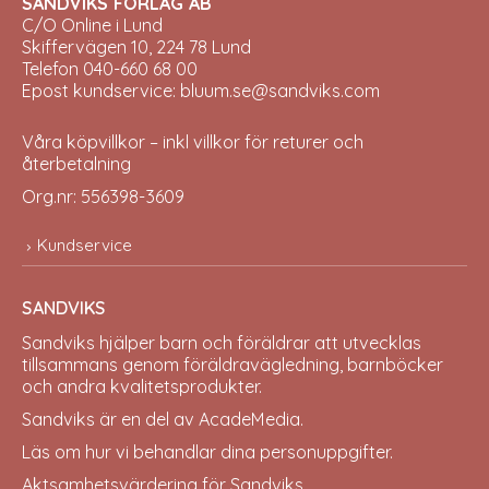
SANDVIKS FÖRLAG AB
C/O Online i Lund
Skiffervägen 10, 224 78 Lund
Telefon 040-660 68 00
Epost kundservice: bluum.se@sandviks.com
Våra köpvillkor – inkl villkor för returer och
återbetalning
Org.nr: 556398-3609
Kundservice
SANDVIKS
Sandviks
hjälper barn och föräldrar att utvecklas
tillsammans genom föräldravägledning, barnböcker
och andra kvalitetsprodukter.
Sandviks är en del av
AcadeMedia
.
Läs om hur vi behandlar dina
personuppgifter
.
Aktsamhetsvärdering för Sandviks
.