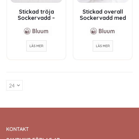
Stickad tröja
Stickad overall
Sockervadd –
Sockervadd med
garnpaket i Bluum
raglan – garnpaket i
Soft Merino Ul
Bluum Soft Merino
Ull
LÄS MER
LÄS MER
KONTAKT