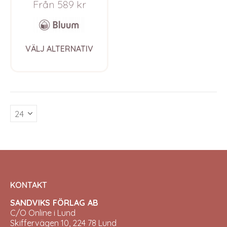
Från
589
kr
Ull
This
VÄLJ ALTERNATIV
product
has
multiple
variants.
The
options
may
be
chosen
on
the
product
page
KONTAKT
SANDVIKS FÖRLAG AB
C/O Online i Lund
Skiffervägen 10, 224 78 Lund