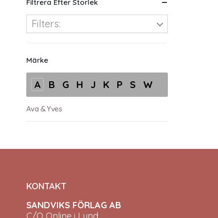
Filtrera Efter Storlek
Filters:
Märke
A
B
G
H
J
K
P
S
W
Ava & Yves
KONTAKT
SANDVIKS FÖRLAG AB
C/O Online i Lund