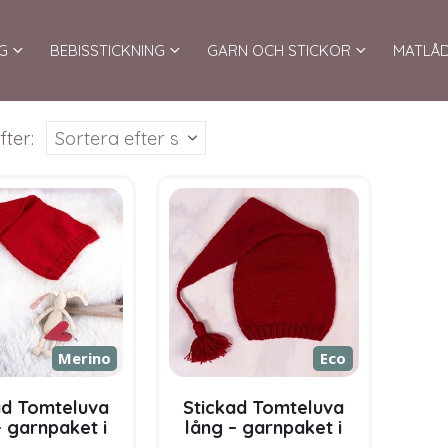
G
BEBISSTICKNING
GARN OCH STICKOR
MATLÅ
fter:
Merino
Eco
ad Tomteluva
Stickad Tomteluva
– garnpaket i
lång – garnpaket i
oft Merino Ull
Bluum Pure Eco Baby