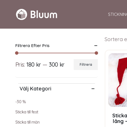
STICKNIN
Sortera e
Filtrera Efter Pris
Pris:
180 kr
—
300 kr
Filtrera
Min
Max
pris
pris
Välj Kategori
-30 %
Sticka till fest
Stick
lång 
Sticka till män
Bluum S