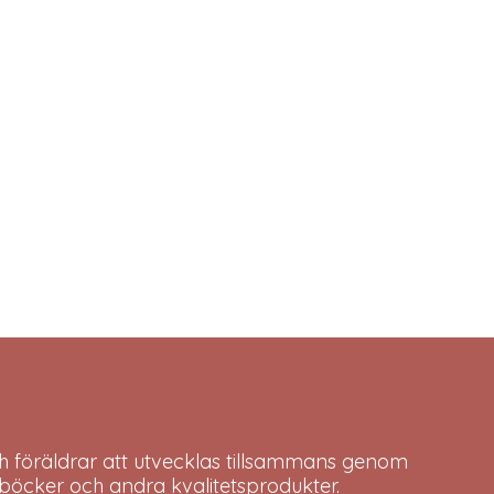
h föräldrar att utvecklas tillsammans genom
böcker och andra kvalitetsprodukter.