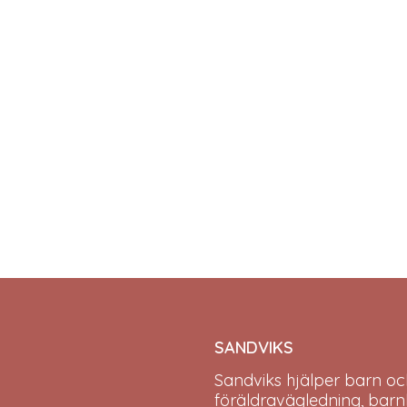
SANDVIKS
Sandviks
hjälper barn oc
föräldravägledning, barn