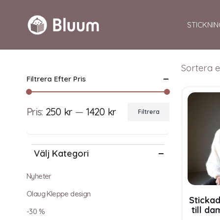
STICKNIN
Sortera e
Filtrera Efter Pris
Pris:
250 kr
—
1420 kr
Filtrera
Min
Max
pris
pris
Välj Kategori
Nyheter
Olaug Kleppe design
Stickad
till d
-30 %
från 