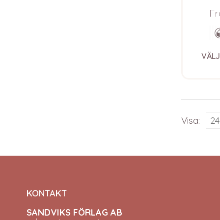
– ga
Blu
Fr
VÄLJ
Visa:
KONTAKT
SANDVIKS FÖRLAG AB