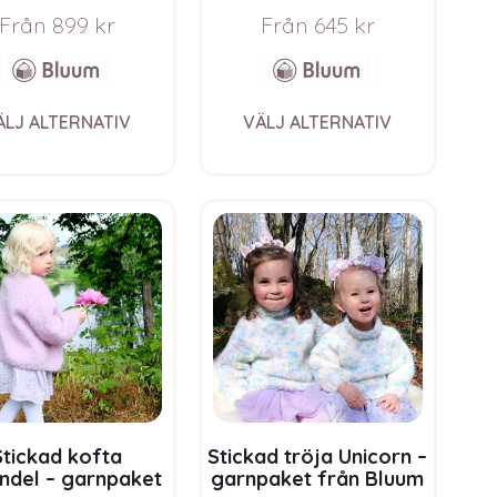
n Bluum i Fnugg
Bluum i Fnugg
Från
899
kr
Från
645
kr
This
This
ÄLJ ALTERNATIV
VÄLJ ALTERNATIV
product
product
has
has
multiple
multiple
variants.
variants.
The
The
options
options
may
may
be
be
chosen
chosen
on
on
the
the
product
product
page
page
Stickad kofta
Stickad tröja Unicorn –
ndel – garnpaket
garnpaket från Bluum