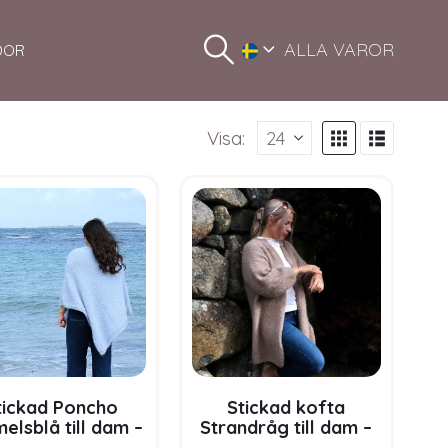
ALLA VAROR
DOR
Visa:
tickad Poncho
Stickad kofta
elsblå till dam –
Strandråg till dam –
paket från Bluum
garnpaket från Bluum