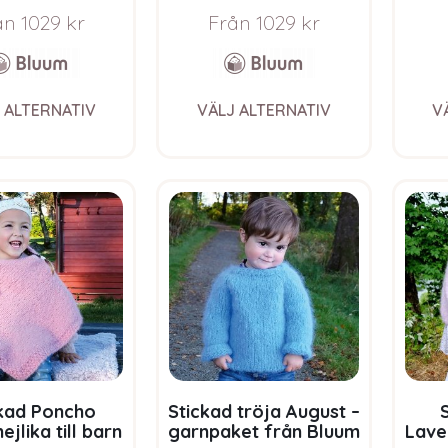
um i Fnugg
från Bluum i Fnugg
frå
ån
1029
kr
Från
1029
kr
This
This
 ALTERNATIV
VÄLJ ALTERNATIV
V
product
product
has
has
multiple
multiple
variants.
variants.
The
The
options
options
may
may
be
be
chosen
chosen
on
on
the
the
product
product
page
page
kad Poncho
Stickad tröja August –
ejlika till barn
garnpaket från Bluum
Lave