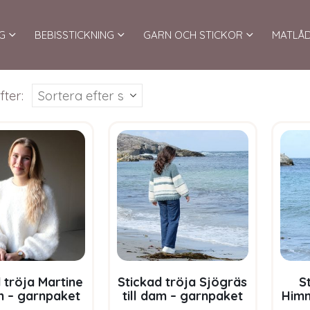
G
BEBISSTICKNING
GARN OCH STICKOR
MATLÅ
fter:
 tröja Martine
Stickad tröja Sjögräs
S
am – garnpaket
till dam – garnpaket
Himm
Bluum i Fnugg
från Bluum i Fnugg
garn