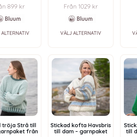
ån
899
kr
Från
1029
kr
This
This
 ALTERNATIV
VÄLJ ALTERNATIV
V
product
product
has
has
multiple
multiple
variants.
variants.
The
The
options
options
may
may
be
be
chosen
chosen
on
on
the
the
product
product
page
page
 tröja Strå till
Stickad kofta Havsbris
Stic
arnpaket från
till dam – garnpaket
till