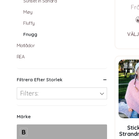
Blu
Sunset in Sahara
Fr
Møy
Fluffy
VÄLJ
Fnugg
Matlådor
REA
Filtrera Efter Storlek
Filters:
Märke
Stic
B
Strandn