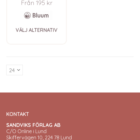
Från
195
kr
Ull
This
VÄLJ ALTERNATIV
product
has
multiple
variants.
The
options
may
be
chosen
on
the
product
page
KONTAKT
SANDVIKS FÖRLAG AB
C/O Online i Lund
Skiffervägen 10, 224 78 Lund