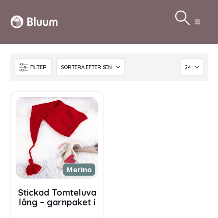
FILTER
Merino
Stickad Tomteluva
lång – garnpaket i
Bluum Soft Merino