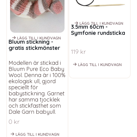
LÄGG TILL I KUNDVAGN
3.5mm 60cm -
Symfonie rundsticka
natur
LÄGG TILL I KUNDVAGN
Bluum stickning -
G
gratis stickmönster
8
119
kr
Babysockor
Modellen är stickad i
LÄGG TILL I KUNDVAGN
Bluum Pure Eco Baby
Wool. Denna är i 100%
ekologisk ull, gjord
speciellt för
babystickning. Garnet
har samma tjocklek
och stickfasthet som
Dale Garn babyull.
0
kr
LÄGG TILL I KUNDVAGN