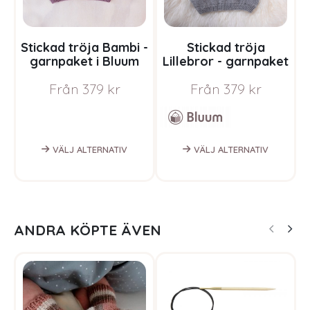
Stickad tröja Bambi -
Stickad tröja
garnpaket i Bluum
Lillebror - garnpaket
Pure Eco Baby Wool
i Bluum Pure Eco
Från
379
kr
Från
379
kr
Baby Wool
VÄLJ ALTERNATIV
VÄLJ ALTERNATIV
ANDRA KÖPTE ÄVEN