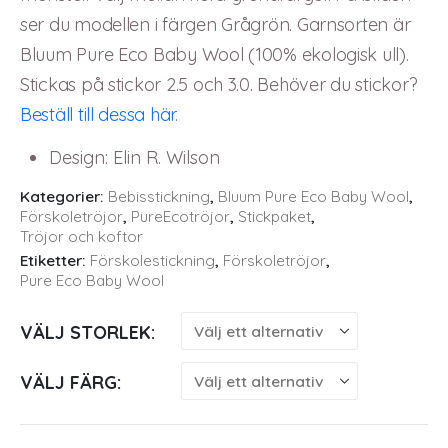
ser du modellen i färgen Grågrön. Garnsorten är
Bluum Pure Eco Baby Wool (100% ekologisk ull).
Stickas på stickor 2.5 och 3.0. Behöver du stickor?
Beställ till dessa här
.
Design
:
Elin R. Wilson
Kategorier:
Bebisstickning
,
Bluum Pure Eco Baby Wool
,
Förskoletröjor
,
PureEcotröjor
,
Stickpaket
,
Tröjor och koftor
Etiketter:
Förskolestickning
,
Förskoletröjor
,
Pure Eco Baby Wool
VÄLJ STORLEK
VÄLJ FÄRG