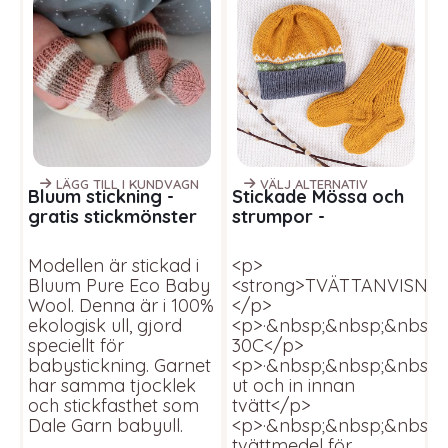
LÄGG TILL I KUNDVAGN
VÄLJ ALTERNATIV
Bluum stickning -
Stickade Mössa och
S
gratis stickmönster
strumpor -
d
Babysockor
garnpaket i Bluum
B
Soft Merino Ull
Modellen är stickad i
<p>
<
Bluum Pure Eco Baby
<strong>TVÄTTANVISNIN
·
Wool. Denna är i 100%
</p>
·
ekologisk ull, gjord
<p>·&nbsp;&nbsp;&nbsp;&
i
speciellt för
30C</p>
babystickning. Garnet
<p>·&nbsp;&nbsp;&nbsp;
t
har samma tjocklek
ut och in innan
·
och stickfasthet som
tvätt</p>
s
Dale Garn babyull.
<p>·&nbsp;&nbsp;&nbsp
s
tvättmedel för
·