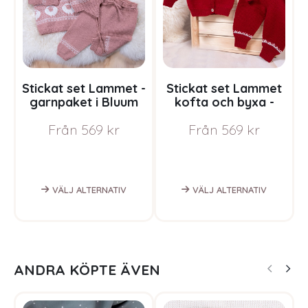
Stickat set Lammet -
Stickat set Lammet
S
garnpaket i Bluum
kofta och byxa -
Pure Eco Baby Wool
garnpaket i Bluum
Från
569
kr
Från
569
kr
Pure Eco Baby Wool
VÄLJ ALTERNATIV
VÄLJ ALTERNATIV
ANDRA KÖPTE ÄVEN