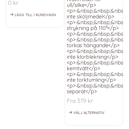
0
kr
ull/silke</p>
·
<p>·&nbsp;&nbsp;&nbsp
h
LÄGG TILL I KUNDVAGN
inte sköljmedel</p>
k
<p>·&nbsp;&nbsp;&nbsp;
k
strykning på 110°</p>
t
<p>·&nbsp;&nbsp;&nbsp;
·
<p>·&nbsp;&nbsp;&nbsp;
F
torkas hängande</p>
<p>·&nbsp;&nbsp;&nbsp;
inte klorblekning</p>
<p>·&nbsp;&nbsp;&nbsp;
kemtvätt</p>
<p>·&nbsp;&nbsp;&nbsp;
inte torktumling</p>
<p>·&nbsp;&nbsp;&nbsp;
separat</p>
Fra
379
kr
VÄLJ ALTERNATIV