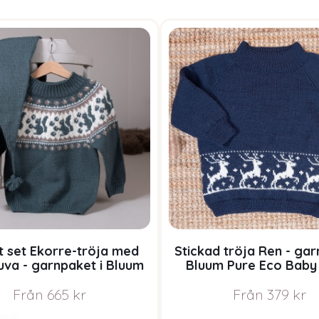
t set Ekorre-tröja med
Stickad tröja Ren - gar
uva - garnpaket i Bluum
Bluum Pure Eco Baby
ure Eco Baby Wool
Från
665
kr
Från
379
kr