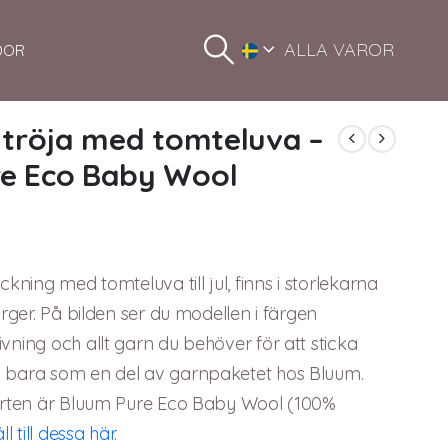
ALLA VAROR
DOR
t-tröja med tomteluva –
Eco
re Eco Baby Wool
kning med tomteluva till jul, finns i storlekarna
ärger. På bilden ser du modellen i färgen
vning och allt garn du behöver för att sticka
u bara som en del av garnpaketet hos Bluum.
nsorten är Bluum Pure Eco Baby Wool (100%
ll till dessa här
.