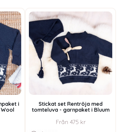
npaket i
Stickat set Rentröja med
 Wool
tomteluva - garnpaket i Bluum
Pure Eco Baby Wool
Från
475
kr