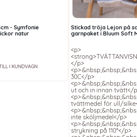
5cm - Symfonie
Stickad tröja Lejon på s
ickor natur
garnpaket i Bluum Soft M
<p>
<strong>TVÄTTANVISN
</p>
TILL I KUNDVAGN
<p>·&nbsp;&nbsp;&nbsp
30C</p>
<p>·&nbsp;&nbsp;&nbs
ut och in innan tvätt</
<p>·&nbsp;&nbsp;&nb
tvättmedel för ull/silk
<p>·&nbsp;&nbsp;&nb
inte sköljmedel</p>
<p>·&nbsp;&nbsp;&nbs
strykning på 110°</p>