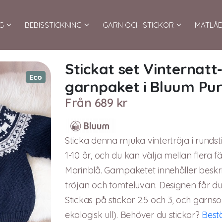
G
BEBISSTICKNING
GARN OCH STICKOR
MATLÅ
Stickat set Vinternat
Eco
garnpaket i Bluum Pu
Från
689
kr
Sticka denna mjuka vintertröja i rundstic
1-10 år, och du kan välja mellan flera f
Marinblå. Garnpaketet innehåller beskri
tröjan och tomteluvan. Designen får d
Stickas på stickor 2.5 och 3, och gar
ekologisk ull). Behöver du stickor?
Bestä