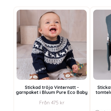
Stickad tröja Vinternatt -
Sticka
garnpaket i Bluum Pure Eco Baby
tomtel
Wool
P
Från
475
kr