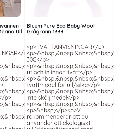
avannen -
Bluum Pure Eco Baby Wool
Stick
erino Ull
Grågrönn 1333
garnp
<p>TVÄTTANVISNINGAR</p>
<p>
INGAR</strong>
<p>·&nbsp;&nbsp;&nbsp;&nbsp;&nbsp;
<str
30C</p>
</p>
;&nbsp;&nbsp;&nbsp;Ylletvätt
<p>·&nbsp;&nbsp;&nbsp;&nbsp;&nbs
<p>·
ut och in innan tvätt</p>
30C<
p;&nbsp;&nbsp;&nbsp;Vänds
<p>·&nbsp;&nbsp;&nbsp;&nbsp;&nbs
<p>·
p>
tvättmedel för ull/silke</p>
ut oc
sp;&nbsp;&nbsp;&nbsp;Använd
<p>·&nbsp;&nbsp;&nbsp;&nbsp;&nbs
<p>·
e</p>
inte sköljmedel</p>
tvätt
sp;&nbsp;&nbsp;&nbsp;Använd
<p>·&nbsp;&nbsp;&nbsp;&nbsp;&nbsp
<p>·
<p>&nbsp;</p><p>Vi
inte
p;&nbsp;&nbsp;&nbsp;Tål
rekommenderar att du
<p>·
använder ett ekologiskt
stry