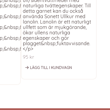
p;&nbsp;&nbsp;&nbsp;Plantorkas</p>
ull/sidentvättmedel med
<p>·
p;&nbsp;&nbsp;&nbsp;Aldrig
naturliga tvättegenskaper. Till
<p>·
detta garnet kan du också
tork
p;&nbsp;&nbsp;&nbsp;Tål
använda Sonett Ullkur med
<p>·
lanolin. Lanolin är ett naturligt
inte
p;&nbsp;&nbsp;&nbsp;Tål
ullfett som är mjukgörande,
<p>·
ökar ullens naturliga
kemt
p;&nbsp;&nbsp;&nbsp;Tål
egenskaper och gör
<p>·
plagget&nbsp;fuktavvisande.
inte
p;&nbsp;&nbsp;&nbsp;Tvättas
</p>
<p>·
sepa
95
kr
Fra
LÄGG TILL I KUNDVAGN
V