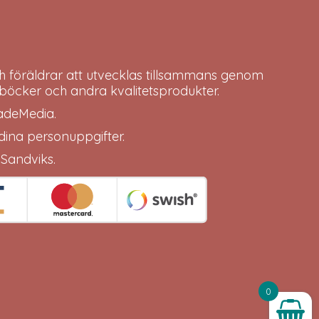
h föräldrar att utvecklas tillsammans genom
böcker och andra kvalitetsprodukter.
adeMedia
.
 dina
personuppgifter
.
 Sandviks
.
0