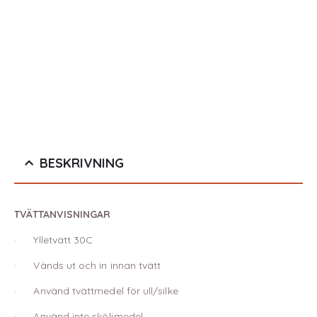
<
s
F
BESKRIVNING
TVÄTTANVISNINGAR
· Ylletvätt 30C
· Vänds ut och in innan tvätt
· Använd tvättmedel för ull/silke
· Använd inte sköljmedel