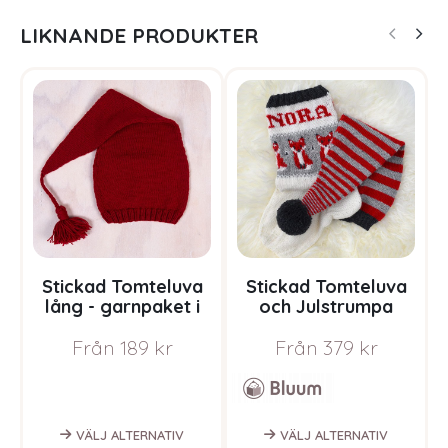
LIKNANDE PRODUKTER
Stickad Tomteluva
Stickad Tomteluva
lång - garnpaket i
och Julstrumpa
Bluum Pure Eco Baby
Rävar - garnpaket i
Från
189
kr
Från
379
kr
Wool
Bluum Pure Eco Baby
B
Wool
VÄLJ ALTERNATIV
VÄLJ ALTERNATIV