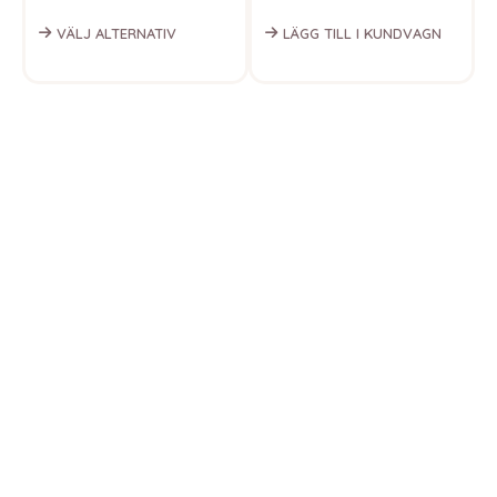
<
VÄLJ ALTERNATIV
LÄGG TILL I KUNDVAGN
<
3
<
u
t
<
t
u
<
i
<
s
<
<
t
<
i
<
k
<
i