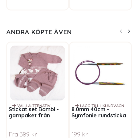
ANDRA KÖPTE ÄVEN
VÄLJ ALTERNATIV
LÄGG TILL I KUNDVAGN
Stickat set Bambi -
8.0mm 40cm -
S
garnpaket från
Symfonie rundsticka
f
Bluum i Baby Ull
regnbåge
t
g
<
Fra
389
kr
199
kr
S
<