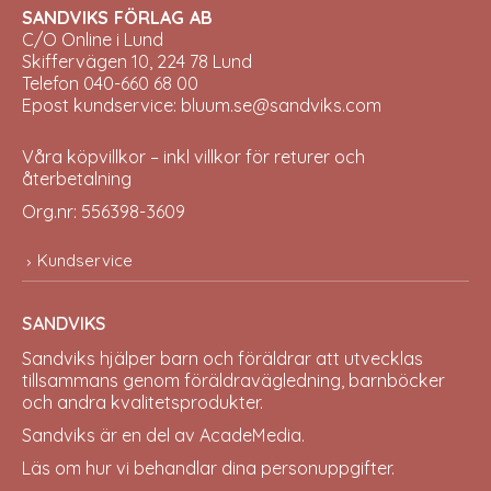
SANDVIKS FÖRLAG AB
C/O Online i Lund
Skiffervägen 10, 224 78 Lund
Telefon 040-660 68 00
Epost kundservice: bluum.se@sandviks.com
Våra köpvillkor – inkl villkor för returer och
återbetalning
Org.nr: 556398-3609
Kundservice
SANDVIKS
Sandviks
hjälper barn och föräldrar att utvecklas
tillsammans genom föräldravägledning, barnböcker
och andra kvalitetsprodukter.
Sandviks är en del av
AcadeMedia
.
Läs om hur vi behandlar dina
personuppgifter
.