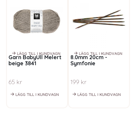
LÄGG TILL I KUNDVAGN
LÄGG TILL I KUNDVAGN
Garn BabyUll Melert
8.0mm 20cm -
B
beige 3841
Symfonie
g
strumpstickor
B
regnbåge
M
65
kr
199
kr
B
W
LÄGG TILL I KUNDVAGN
LÄGG TILL I KUNDVAGN
e
s
b
h
o
D