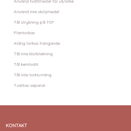
· Använd tvättmedel för ull/silke
· Använd inte sköljmedel
· Tål strykning på 110°
· Plantorkas
· Aldrig torkas hängande
· Tål inte klorblekning
· Tål kemtvätt
· Tål inte torktumling
· Tvättas separat
KONTAKT