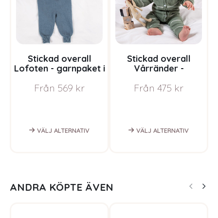
Stickad overall
Stickad overall
Lofoten - garnpaket i
Vårränder -
Bluum Soft Merino Ull
garnpaket i Bluum
Från
569
kr
Från
475
kr
Soft Merino Ull
B
VÄLJ ALTERNATIV
VÄLJ ALTERNATIV
ANDRA KÖPTE ÄVEN