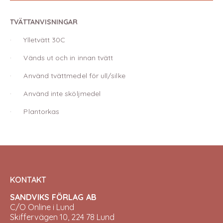
TVÄTTANVISNINGAR
· Ylletvätt 30C
· Vänds ut och in innan tvätt
· Använd tvättmedel för ull/silke
· Använd inte sköljmedel
· Plantorkas
KONTAKT
SANDVIKS FÖRLAG AB
C/O Online i Lund
Skiffervägen 10, 224 78 Lund