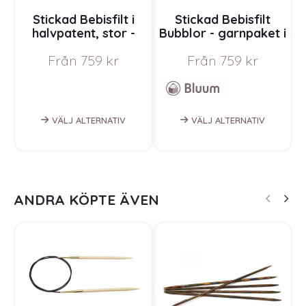
Stickad Bebisfilt i
Stickad Bebisfilt
halvpatent, stor -
Bubblor - garnpaket i
B
garnpaket i Bluum
Bluum Pure Eco Baby
B
Från
759
kr
Från
759
kr
Pure Eco Baby Wool
Wool
VÄLJ ALTERNATIV
VÄLJ ALTERNATIV
ANDRA KÖPTE ÄVEN