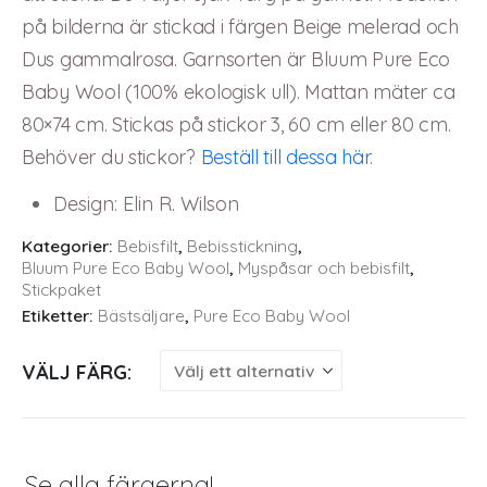
på bilderna är stickad i färgen Beige melerad och
Dus gammalrosa. Garnsorten är Bluum Pure Eco
Baby Wool (100% ekologisk ull). Mattan mäter ca
80×74 cm. Stickas på stickor 3, 60 cm eller 80 cm.
Behöver du stickor?
Beställ till dessa här
.
Design
:
Elin R. Wilson
Kategorier:
Bebisfilt
,
Bebisstickning
,
Bluum Pure Eco Baby Wool
,
Myspåsar och bebisfilt
,
Stickpaket
Etiketter:
Bästsäljare
,
Pure Eco Baby Wool
VÄLJ FÄRG
Se alla färgerna!