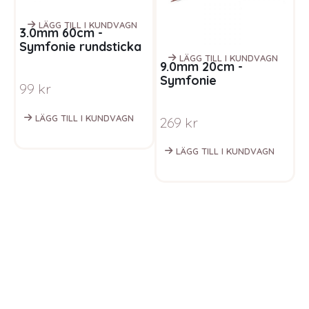
LÄGG TILL I KUNDVAGN
3.0mm 60cm -
Symfonie rundsticka
natur
LÄGG TILL I KUNDVAGN
9.0mm 20cm -
3
Symfonie
S
99
kr
strumpstickor
r
regnbåge
LÄGG TILL I KUNDVAGN
269
kr
1
LÄGG TILL I KUNDVAGN