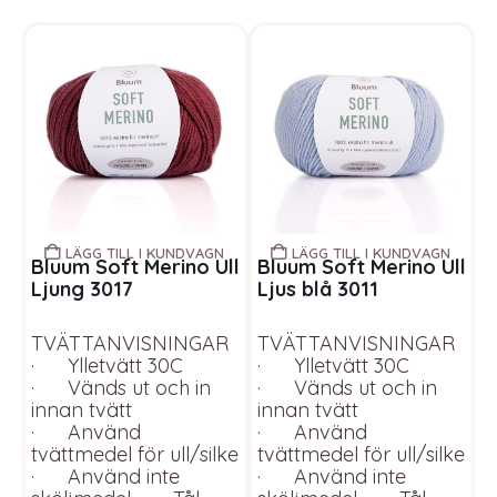
LÄGG TILL I KUNDVAGN
LÄGG TILL I KUNDVAGN
Bluum Soft Merino Ull
Bluum Soft Merino Ull
B
Ljung 3017
Ljus blå 3011
g
B
TVÄTTANVISNINGAR
TVÄTTANVISNINGAR
M
· Ylletvätt 30C
· Ylletvätt 30C
B
· Vänds ut och in
· Vänds ut och in
W
innan tvätt
innan tvätt
e
· Använd
· Använd
s
tvättmedel för ull/silke
tvättmedel för ull/silke
b
· Använd inte
· Använd inte
h