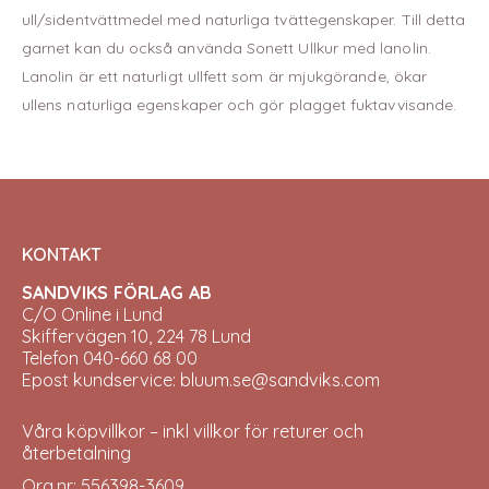
ull/sidentvättmedel med naturliga tvättegenskaper. Till detta
garnet kan du också använda Sonett Ullkur med lanolin.
Lanolin är ett naturligt ullfett som är mjukgörande, ökar
ullens naturliga egenskaper och gör plagget fuktavvisande.
KONTAKT
SANDVIKS FÖRLAG AB
C/O Online i Lund
Skiffervägen 10, 224 78 Lund
Telefon 040-660 68 00
Epost kundservice: bluum.se@sandviks.com
Våra köpvillkor – inkl villkor för returer och
återbetalning
Org.nr: 556398-3609