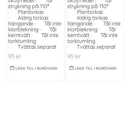
sköljmedel · Tål
sköljmedel · Tål
o
strykning på 110°
strykning på 110°
D
· Plantorkas
· Plantorkas
· Aldrig torkas
· Aldrig torkas
hängande · Tål inte
hängande · Tål inte
klorblekning · Tål
klorblekning · Tål
kemtvätt · Tål inte
kemtvätt · Tål inte
torktumling
torktumling
· Tvättas separat
· Tvättas separat
95
kr
95
kr
LÄGG TILL I KUNDVAGN
LÄGG TILL I KUNDVAGN