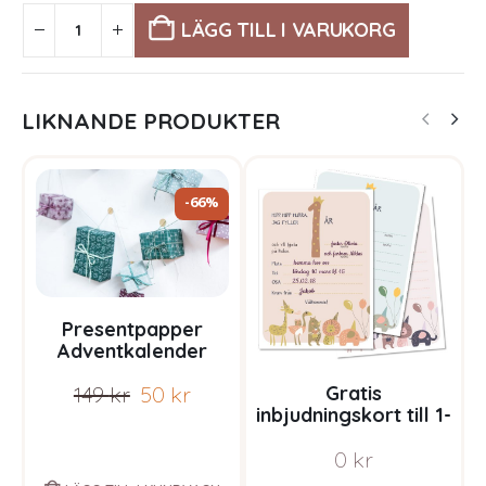
LÄGG TILL I VARUKORG
LIKNANDE PRODUKTER
-66%
Presentpapper
Adventkalender
Gratis
149
kr
50
kr
inbjudningskort till 1-
årsdagen
0
kr