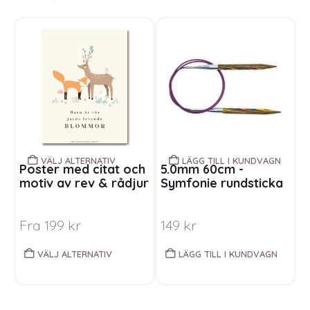
VÄLJ ALTERNATIV
LÄGG TILL I KUNDVAGN
Poster med citat och
5.0mm 60cm -
S
motiv av rev & rådjur
Symfonie rundsticka
t
regnbåge
f
<
Fra
199
kr
149
kr
<
<
VÄLJ ALTERNATIV
LÄGG TILL I KUNDVAGN
h
i
i
k