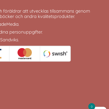
h föräldrar att utvecklas tillsammans genom
böcker och andra kvalitetsprodukter.
adeMedia
.
 dina
personuppgifter
.
 Sandviks
.
0