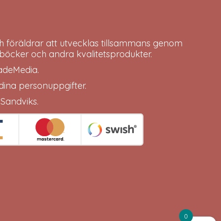
h föräldrar att utvecklas tillsammans genom
böcker och andra kvalitetsprodukter.
adeMedia
.
 dina
personuppgifter
.
 Sandviks
.
0