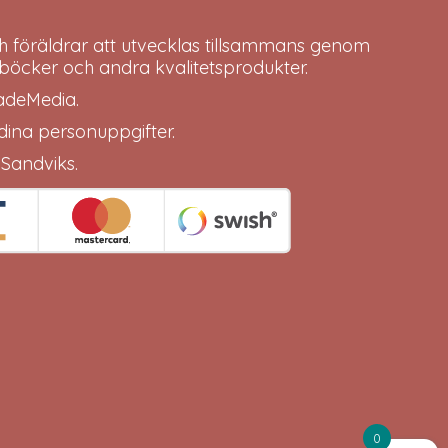
h föräldrar att utvecklas tillsammans genom
böcker och andra kvalitetsprodukter.
adeMedia
.
 dina
personuppgifter
.
 Sandviks
.
0