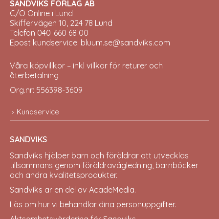
SANDVIKS FÖRLAG AB
C/O Online i Lund
Skiffervägen 10, 224 78 Lund
Telefon 040-660 68 00
Epost kundservice: bluum.se@sandviks.com
Våra köpvillkor – inkl villkor för returer och
återbetalning
Org.nr: 556398-3609
Kundservice
SANDVIKS
Sandviks
hjälper barn och föräldrar att utvecklas
tillsammans genom föräldravägledning, barnböcker
och andra kvalitetsprodukter.
Sandviks är en del av
AcadeMedia
.
Läs om hur vi behandlar dina
personuppgifter
.
Aktsamhetsvärdering för Sandviks
.