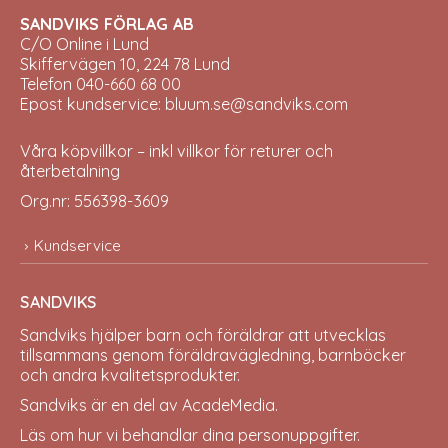
SANDVIKS FÖRLAG AB
C/O Online i Lund
Skiffervägen 10, 224 78 Lund
Telefon 040-660 68 00
Epost kundservice: bluum.se@sandviks.com
Våra köpvillkor – inkl villkor för returer och
återbetalning
Org.nr: 556398-3609
Kundservice
SANDVIKS
Sandviks
hjälper barn och föräldrar att utvecklas
tillsammans genom föräldravägledning, barnböcker
och andra kvalitetsprodukter.
Sandviks är en del av
AcadeMedia
.
Läs om hur vi behandlar dina
personuppgifter
.