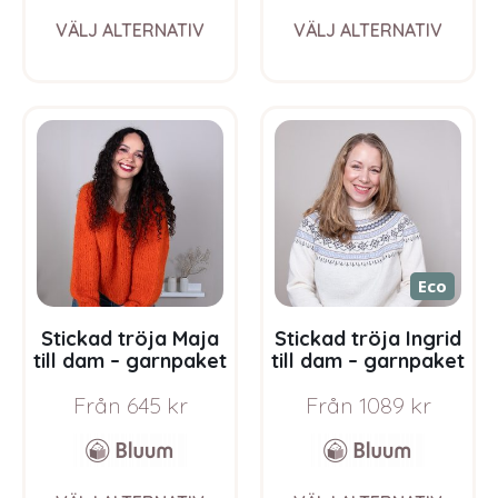
This
This
VÄLJ ALTERNATIV
VÄLJ ALTERNATIV
product
prod
has
has
multiple
multi
variants.
varia
The
The
options
opti
may
may
be
be
chosen
chos
on
on
the
the
Eco
product
prod
page
pag
Stickad tröja Maja
Stickad tröja Ingrid
till dam – garnpaket
till dam – garnpaket
från Bluum i Fnugg
i Bluum Pure Eco
Från
645
kr
Från
1089
kr
Baby Wool
This
This