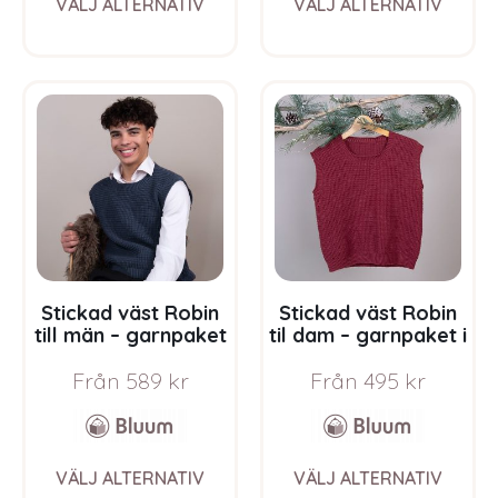
VÄLJ ALTERNATIV
VÄLJ ALTERNATIV
product
prod
has
has
multiple
multi
variants.
varia
The
The
options
opti
may
may
be
be
chosen
chos
on
on
the
the
product
prod
page
pag
Stickad väst Robin
Stickad väst Robin
till män – garnpaket
til dam – garnpaket i
i Bluum Soft Merino
Bluum Soft Merino
Från
589
kr
Från
495
kr
Ull
Ull
This
This
VÄLJ ALTERNATIV
VÄLJ ALTERNATIV
product
prod