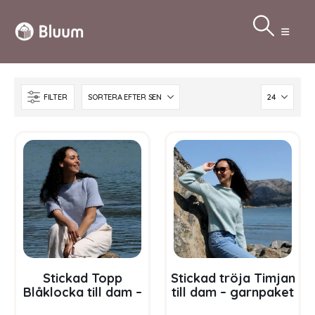
FILTER
Stickad Topp
Stickad tröja Timjan
Blåklocka till dam –
till dam – garnpaket
garnpaket i Bluum
i Bluum Soft Merino