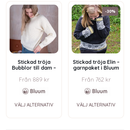
variants.
varia
The
The
-30%
options
opti
may
may
be
be
chosen
chos
on
on
the
the
product
prod
page
pag
Stickad tröja
Stickad tröja Elin –
Bubblor till dam –
garnpaket i Bluum
garnpaket i Bluum
Pure Eco Baby Wool
Från
889
kr
Från
762
kr
Pure Eco Baby Wool
This
This
VÄLJ ALTERNATIV
VÄLJ ALTERNATIV
product
prod
has
has
multiple
multi
variants.
varia