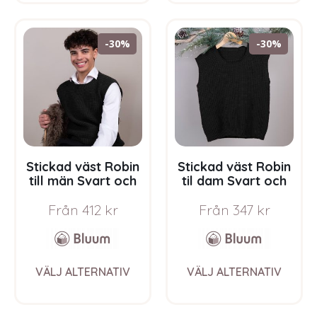
multiple
multi
variants.
varia
The
The
-30%
-30%
options
opti
may
may
be
be
chosen
chos
on
on
the
the
product
prod
page
pag
Stickad väst Robin
Stickad väst Robin
till män Svart och
til dam Svart och
grått – garnpaket i
grått – garnpaket i
Från
412
kr
Från
347
kr
Bluum Soft Merino
Bluum Soft Merino
Ull
Ull
This
This
VÄLJ ALTERNATIV
VÄLJ ALTERNATIV
product
prod
has
has
multiple
multi