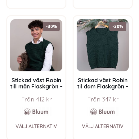
has
has
multiple
multi
variants.
varia
The
The
-30%
-30%
options
opti
may
may
be
be
chosen
chos
on
on
the
the
product
prod
page
pag
Stickad väst Robin
Stickad väst Robin
till män Flaskgrön –
til dam Flaskgrön –
garnpaket i Bluum
garnpaket i Bluum
Från
412
kr
Från
347
kr
Soft Merino Ull
Soft Merino Ull
This
This
VÄLJ ALTERNATIV
VÄLJ ALTERNATIV
product
prod
has
has