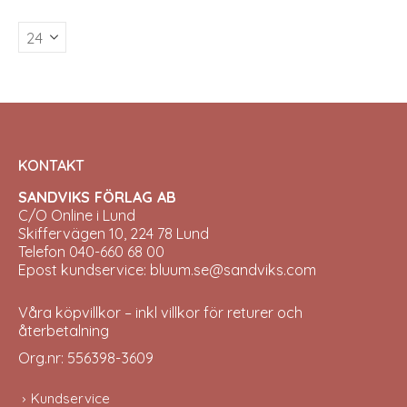
The
The
options
opti
may
may
be
be
chosen
chos
on
on
the
the
product
prod
page
pag
KONTAKT
SANDVIKS FÖRLAG AB
C/O Online i Lund
Skiffervägen 10, 224 78 Lund
Telefon 040-660 68 00
Epost kundservice: bluum.se@sandviks.com
Våra köpvillkor – inkl villkor för returer och
återbetalning
Org.nr: 556398-3609
Kundservice