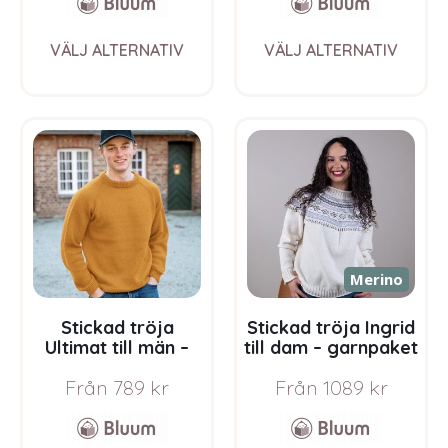
This
This
VÄLJ ALTERNATIV
VÄLJ ALTERNATIV
product
prod
has
has
multiple
multi
variants.
varia
The
The
options
opti
may
may
be
be
chosen
chos
on
on
the
the
Merino
product
prod
page
pag
Stickad tröja
Stickad tröja Ingrid
Ultimat till män –
till dam – garnpaket
garnpaket i Bluum
i Bluum Soft Merino
Från
789
kr
Från
1089
kr
Soft Merino Ull
Ull