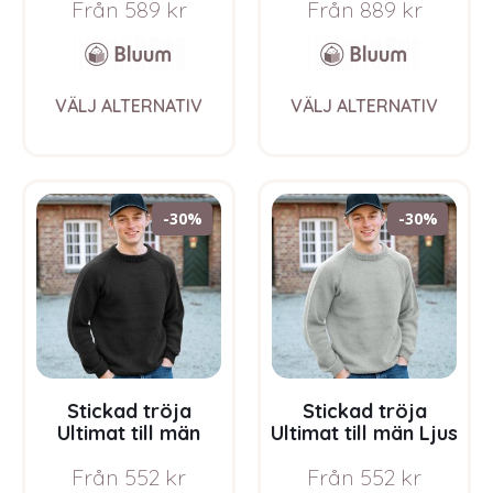
Från
589
kr
Från
889
kr
Soft Merino Ull
Ull
This
This
VÄLJ ALTERNATIV
VÄLJ ALTERNATIV
product
prod
has
has
multiple
multi
variants.
varia
The
The
-30%
-30%
options
opti
may
may
be
be
chosen
chos
on
on
the
the
product
prod
page
pag
Stickad tröja
Stickad tröja
Ultimat till män
Ultimat till män Ljus
Svart – garnpaket i
grå melerad –
Från
552
kr
Från
552
kr
Bluum Soft Merino
garnpaket i Bluum