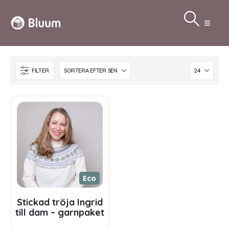
FILTER
Eco
Stickad tröja Ingrid
till dam – garnpaket
i Bluum Pure Eco