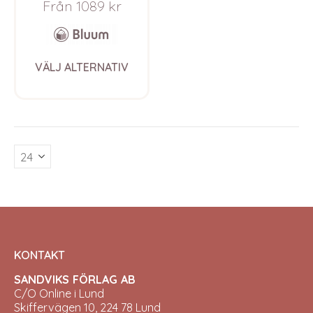
Från
1089
kr
Baby Wool
This
VÄLJ ALTERNATIV
product
has
multiple
variants.
The
options
may
be
chosen
on
the
product
page
KONTAKT
SANDVIKS FÖRLAG AB
C/O Online i Lund
Skiffervägen 10, 224 78 Lund