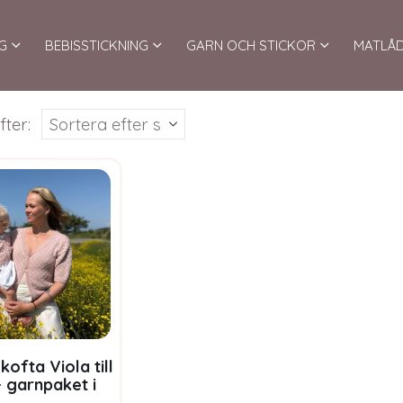
G
BEBISSTICKNING
GARN OCH STICKOR
MATLÅ
fter:
kofta Viola till
 garnpaket i
oft Merino Ull