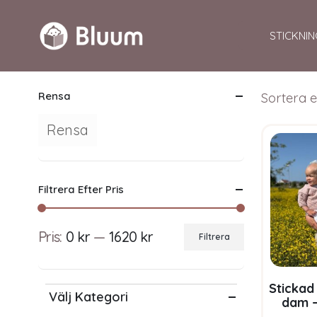
STICKNIN
Rensa
Sortera e
Rensa
Filtrera Efter Pris
Pris:
0 kr
—
1620 kr
Filtrera
Min
Max
pris
pris
Stickad 
Välj Kategori
dam –
Bluum S