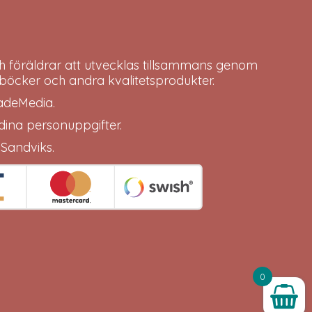
h föräldrar att utvecklas tillsammans genom
böcker och andra kvalitetsprodukter.
adeMedia
.
 dina
personuppgifter
.
 Sandviks
.
0