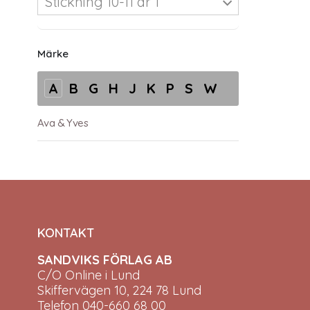
Stickning 10-11 år 1
Märke
A
B
G
H
J
K
P
S
W
Ava & Yves
KONTAKT
SANDVIKS FÖRLAG AB
C/O Online i Lund
Skiffervägen 10, 224 78 Lund
Telefon 040-660 68 00