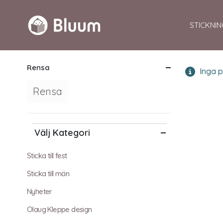
STICKNIN
Rensa
Inga p
Rensa
Välj Kategori
Sticka till fest
Sticka till män
Nyheter
Olaug Kleppe design