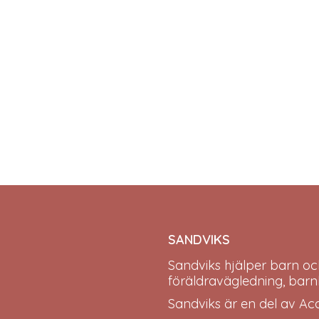
SANDVIKS
Sandviks
hjälper barn oc
föräldravägledning, barn
Sandviks är en del av
Ac