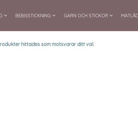
G
BEBISSTICKNING
GARN OCH STICKOR
MATLÅ
rodukter hittades som motsvarar ditt val.