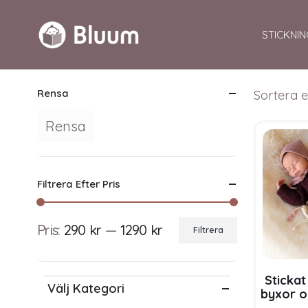
STICKNIN
Rensa
Sortera e
Rensa
Filtrera Efter Pris
Pris:
290 kr
—
1290 kr
Filtrera
Min
Max
pris
pris
Stickat
Välj Kategori
byxor o
– garn