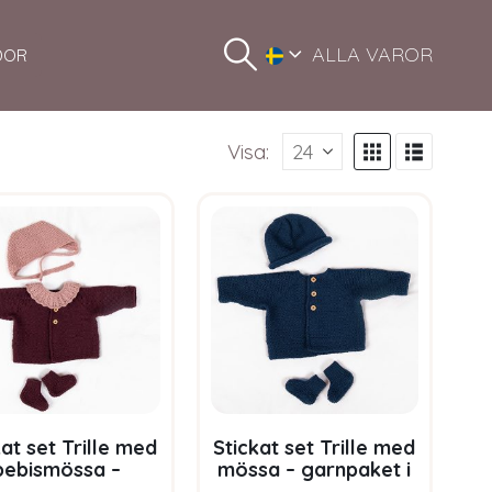
ALLA VAROR
DOR
Visa:
kat set Trille med
Stickat set Trille med
bebismössa –
mössa – garnpaket i
rnpaket i Bluum
Bluum Pure Eco Baby