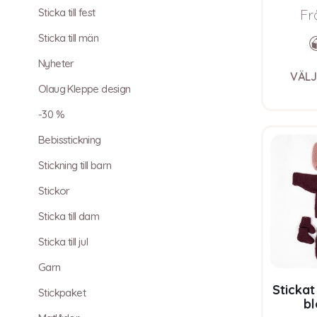
Sticka till fest
Pure E
Fr
Sticka till män
Nyheter
VÄLJ
Olaug Kleppe design
-30 %
Bebisstickning
Stickning till barn
Stickor
Sticka till dam
Sticka till jul
Garn
Stickat
Stickpaket
b