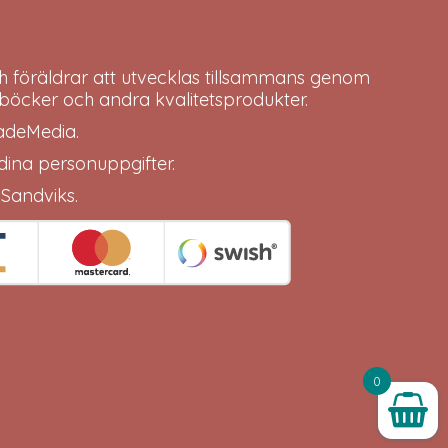
h föräldrar att utvecklas tillsammans genom
böcker och andra kvalitetsprodukter.
adeMedia
.
 dina
personuppgifter
.
 Sandviks
.
0