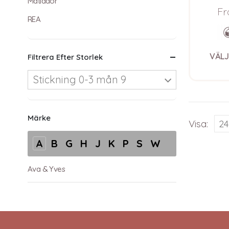
beb
Matlådor
garnp
Fr
REA
Pure E
VÄLJ
Filtrera Efter Storlek
Stickning 0-3 mån 9
Märke
Visa:
A
B
G
H
J
K
P
S
W
Ava & Yves