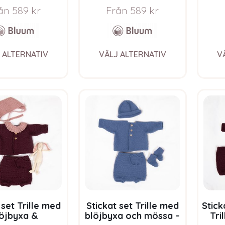
co Baby Wool
Pure Eco Baby Wool
Pur
ån
589
kr
Från
589
kr
This
This
 ALTERNATIV
VÄLJ ALTERNATIV
V
product
product
has
has
multiple
multiple
variants.
variants.
The
The
options
options
may
may
be
be
chosen
chosen
on
on
the
the
product
product
page
page
 set Trille med
Stickat set Trille med
Stick
löjbyxa &
blöjbyxa och mössa –
Tri