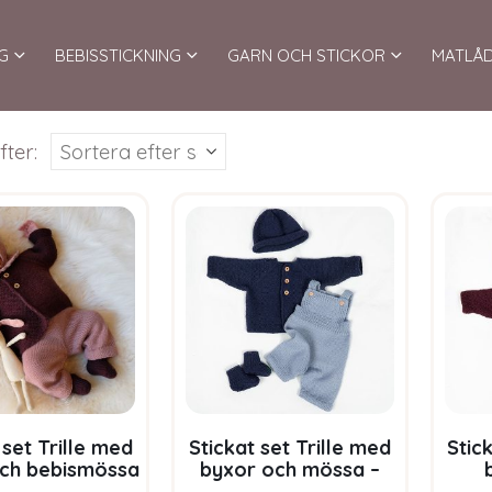
G
BEBISSTICKNING
GARN OCH STICKOR
MATLÅ
fter:
 set Trille med
Stickat set Trille med
Stic
ch bebismössa
byxor och mössa –
paket i Bluum
garnpaket i Bluum
ga