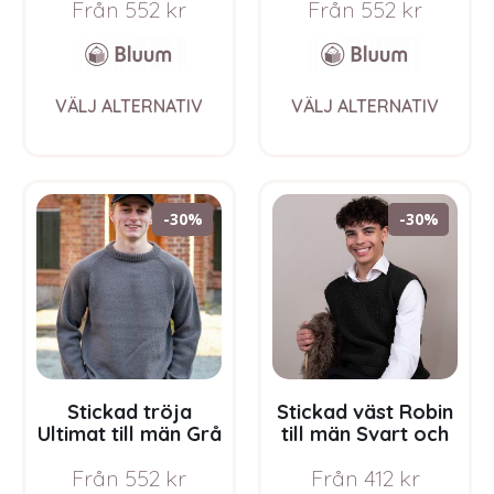
Från
552
kr
Från
552
kr
Bluum Soft Merino
garnpaket i Bluum
Ull
Soft Merino Ull
This
This
VÄLJ ALTERNATIV
VÄLJ ALTERNATIV
product
prod
has
has
multiple
multi
variants.
varia
The
The
-30%
-30%
options
opti
may
may
be
be
chosen
chos
on
on
the
the
product
prod
page
pag
Stickad tröja
Stickad väst Robin
Ultimat till män Grå
till män Svart och
melerad –
grått – garnpaket i
Från
552
kr
Från
412
kr
garnpaket i Bluum
Bluum Soft Merino