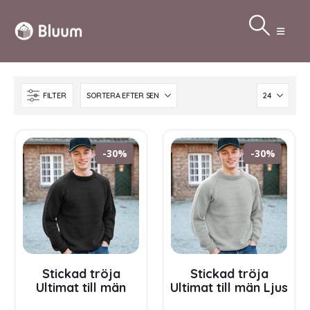
FILTER
-30%
-30%
Stickad tröja
Stickad tröja
Ultimat till män
Ultimat till män Ljus
Svart – garnpaket i
grå melerad –