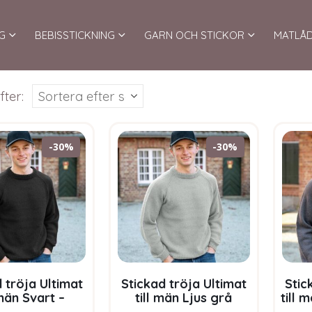
G
BEBISSTICKNING
GARN OCH STICKOR
MATLÅ
fter:
-30%
-30%
 tröja Ultimat
Stickad tröja Ultimat
Stic
 män Svart –
till män Ljus grå
till 
aket i Bluum
melerad – garnpaket i
ga