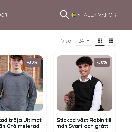
ALLA VAROR
DOR
Visa:
-30%
-30%
kad tröja Ultimat
Stickad väst Robin till
män Grå melerad –
män Svart och grått –
rnpaket i Bluum
garnpaket i Bluum