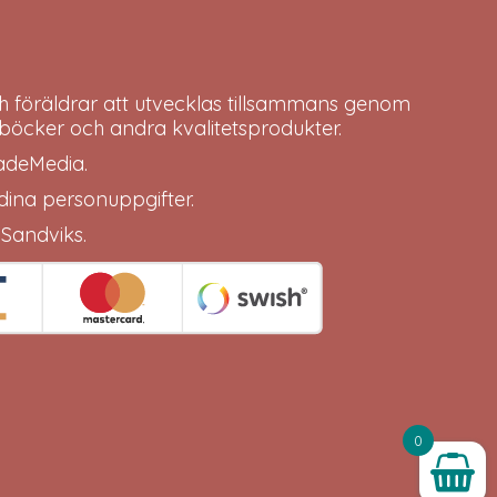
h föräldrar att utvecklas tillsammans genom
böcker och andra kvalitetsprodukter.
adeMedia
.
 dina
personuppgifter
.
 Sandviks
.
0