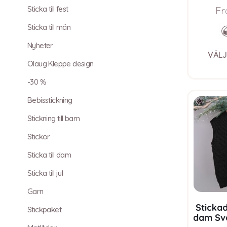
Sticka till fest
Soft
Fr
Sticka till män
Nyheter
VÄLJ
Olaug Kleppe design
-30 %
Bebisstickning
Stickning till barn
Stickor
Sticka till dam
Sticka till jul
Garn
Stickad
Stickpaket
dam Sva