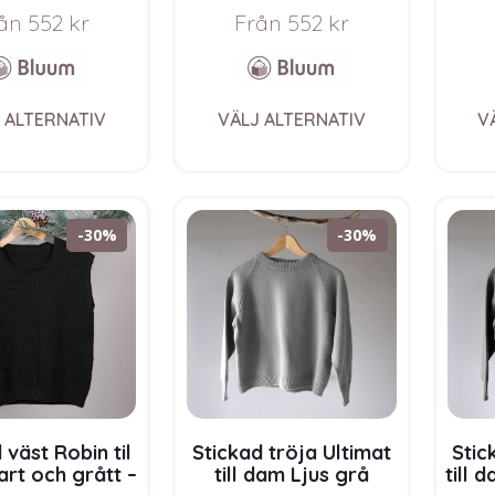
 Merino Ull
Bluum Soft Merino Ull
S
ån
552
kr
Från
552
kr
This
This
 ALTERNATIV
VÄLJ ALTERNATIV
V
product
product
has
has
multiple
multiple
variants.
variants.
The
The
-30%
-30%
options
options
may
may
be
be
chosen
chosen
on
on
the
the
product
product
page
page
 väst Robin til
Stickad tröja Ultimat
Stic
rt och grått –
till dam Ljus grå
till 