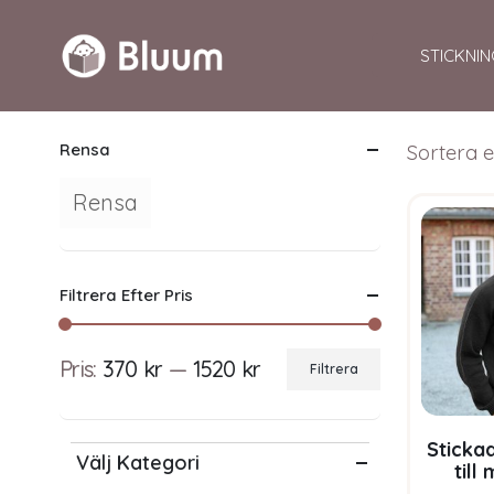
STICKNIN
Rensa
Sortera e
Rensa
Filtrera Efter Pris
Pris:
370 kr
—
1520 kr
Filtrera
Min
Max
pris
pris
Stickad
Välj Kategori
till
garnp