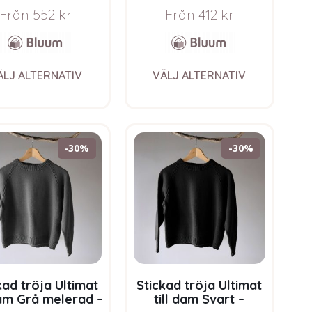
oft Merino Ull
Soft Merino Ull
Från
552
kr
Från
412
kr
This
This
ÄLJ ALTERNATIV
VÄLJ ALTERNATIV
product
product
has
has
multiple
multiple
variants.
variants.
The
The
-30%
-30%
options
options
may
may
be
be
chosen
chosen
on
on
the
the
product
product
page
page
kad tröja Ultimat
Stickad tröja Ultimat
dam Grå melerad –
till dam Svart –