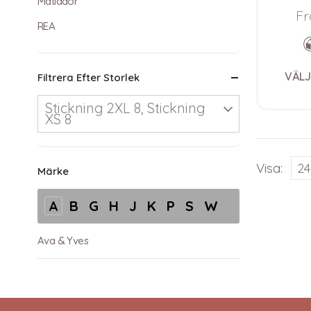
garnp
Matlådor
Soft
Fr
REA
VÄLJ
Filtrera Efter Storlek
Stickning 2XL 8, Stickning
XS 8
Visa:
Märke
A
B
G
H
J
K
P
S
W
Ava & Yves