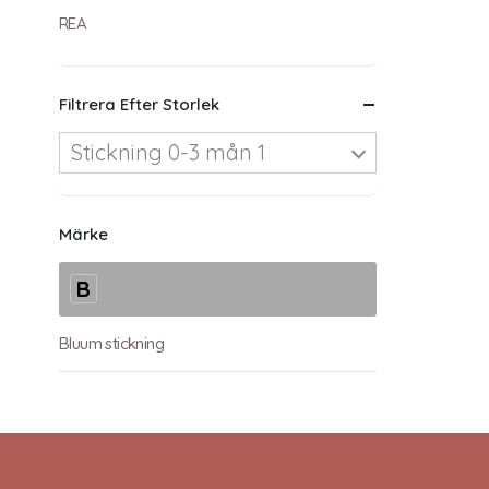
REA
Filtrera Efter Storlek
Stickning 0-3 mån 1
Märke
B
Bluum stickning