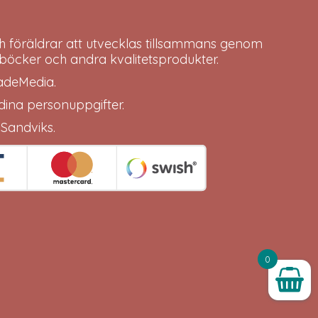
h föräldrar att utvecklas tillsammans genom
böcker och andra kvalitetsprodukter.
adeMedia
.
 dina
personuppgifter
.
 Sandviks
.
0