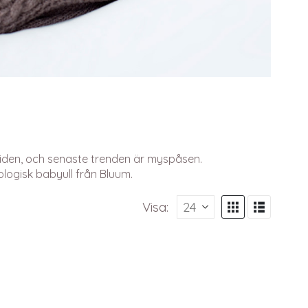
 tiden, och senaste trenden är myspåsen.
ologisk babyull från Bluum.
Visa: