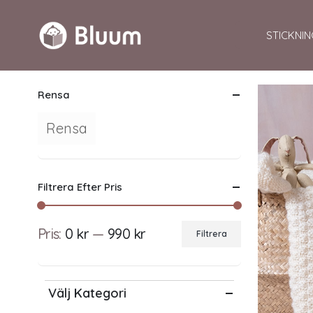
STICKNIN
Rensa
Rensa
Filtrera Efter Pris
Pris:
0 kr
—
990 kr
Filtrera
Min
Max
pris
pris
Välj Kategori