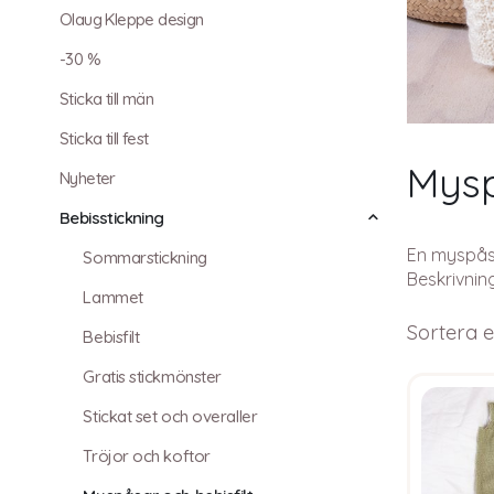
Olaug Kleppe design
-30 %
Sticka till män
Sticka till fest
Mysp
Nyheter
Bebisstickning
En myspåse
Sommarstickning
Beskrivnin
Lammet
Sortera e
Bebisfilt
Gratis stickmönster
Stickat set och overaller
Tröjor och koftor