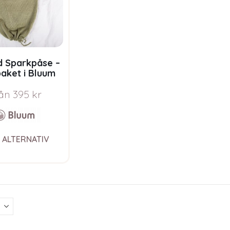
d Sparkpåse –
aket i Bluum
co Baby Wool
ån
395
kr
This
 ALTERNATIV
product
has
multiple
variants.
The
options
may
be