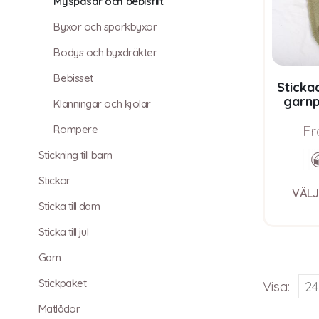
Myspåsar och bebisfilt
Byxor och sparkbyxor
Bodys och byxdräkter
Bebisset
Sticka
garnp
Klänningar och kjolar
Pure E
Fr
Rompere
Stickning till barn
Stickor
VÄLJ
Sticka till dam
Sticka till jul
Garn
Stickpaket
Visa:
Matlådor